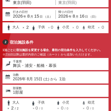
東京(羽田)
東京(羽田)
行きの日付
帰りの日付
2026
8
15
2026
8
16
年
月
日
（
土
）
年
月
日
（
日
）
2
0
0
0
大人
子供
小児
幼児
×
×
×
×
宿泊施設条件
2
1泊ごとに宿泊施設を変更する場合、最初の宿泊条件を入力してください。
※2泊目以降は選択内容のご確認（カート）から追加いただけます。
千葉県
舞浜・浦安・船橋・幕張
泊数
2026
年
8
月
15
日
1
泊
(
土
) から
部屋数
1
部屋
大人
子供
小児
幼児
2
0
0
0
×
/
2
×
/
0
×
/
0
×
/
0