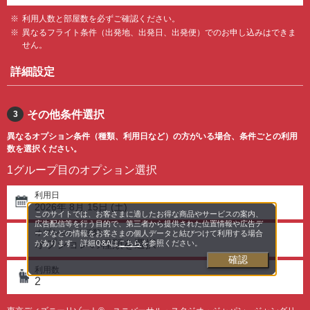
利用人数と部屋数を必ずご確認ください。
異なるフライト条件（出発地、出発日、出発便）でのお申し込みはできま
せん。
詳細設定
その他条件選択
3
異なるオプション条件（種類、利用日など）の方がいる場合、条件ごとの利用
数を選択ください。
1グループ目のオプション選択
利用日
2026
年
8
月
15
日 (
土
)
このサイトでは、お客さまに適したお得な商品やサービスの案内、
広告配信等を行う目的で、第三者から提供された位置情報や広告デ
オプションの種類
ータなどの情報をお客さまの個人データと結びつけて利用する場合
オプションの種類を選択
があります。詳細Q&Aは
こちら
を参照ください。
確認
利用数
2