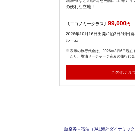
洗濯機などの設備を完備。上海ディ
の便利な立地！
99,000
〔エコノミークラス〕
円
1室/Aグレード/スーペリア
2026年10月16日出発/2泊3日/羽田
ルーム
＋宿泊 利用 大人お一人様当
表示の旅行代金は、2026年8月6日現在
額）です。
たり、燃油サーチャージ込みの旅行代
このホテル
航空券＋宿泊（JAL海外ダイナミッ