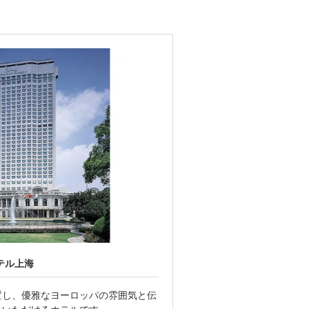
テル上海
〔上海〕上海ディズニー
置し、優雅なヨーロッパの雰囲気と伝
〔上海ディズニーリゾー