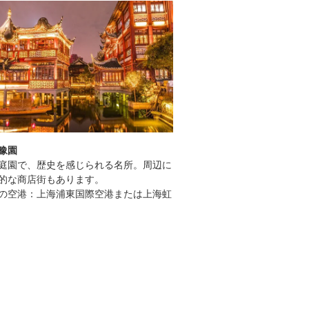
豫園
上海｜魯迅公園
庭園で、歴史を感じられる名所。周辺に
小説家の魯迅にちなんだ
的な商店街もあります。
墓と記念館があることで
の空港：上海浦東国際空港または上海虹
散策が楽しめます。
最寄りの空港：上海浦東
橋空港