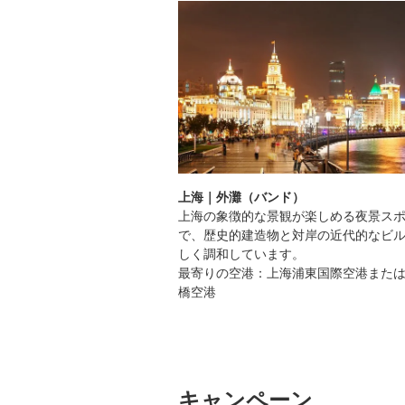
上海｜外灘（バンド）
上海の象徴的な景観が楽しめる夜景ス
られた歴史的な建物で、八
で、歴史的建造物と対岸の近代的なビ
です。周囲には緑豊かな公
しく調和しています。
もおすすめです。
最寄りの空港：上海浦東国際空港また
白雲国際空港
橋空港
キャンペーン