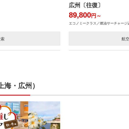
広州〔往復〕
89,800
円～
エコノミークラス／燃油サーチャージ
検索
航
上海・広州）