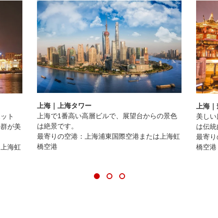
上海｜上海タワー
上海｜
上海で1番高い高層ビルで、展望台からの景色
ポット
美しい
は絶景です。
ル群が美
は伝統
最寄りの空港：上海浦東国際空港または上海虹
最寄り
橋空港
は上海虹
橋空港