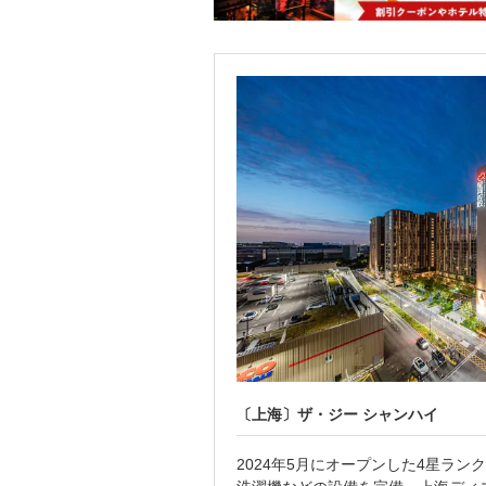
〔上海〕ザ・ジー シャンハイ
し、数多くの国賓級の首
2024年5月にオープンした4星ラ