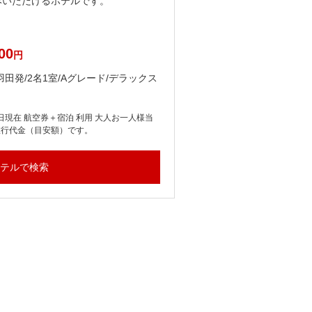
みいただけるホテルです。
アール・ヌーボー様式の
ヌーボー様式の豪華なホ
したラウンジやカフェも
00
1
円
〔エコノミークラス〕
日/羽田発/2名1室/Aグレード/デラックス
2026年10月16日出発/
ス・ガーデンビュールー
日現在 航空券＋宿泊 利用 大人お一人様当
表示の旅行代金は、2026
旅行代金（目安額）です。
たり、燃油サーチャージ
テルで検索