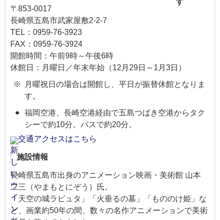
〒853-0017
長崎県五島市武家屋敷2-2-7
TEL：0959-76-3923
​FAX：0959-76-3924
開館時間：午前9時～午後6時
休館日：月曜日／年末年始（12月29日～1月3日）
月曜祝日の場合は開館し、平日が振替休館となりま
す。
福岡空港、長崎空港経由で五島つばき空港からタク
シーで約10分。バスで約20分。
交通アクセスはこちら
施設情報
長崎県五島市出身のアニメーション映画・美術館 山本
二三（やまもとにぞう）氏。
「天空の城ラピュタ」「火垂るの墓」「もののけ姫」な
ど、画業約50年の間、数々の名作アニメーションで美術