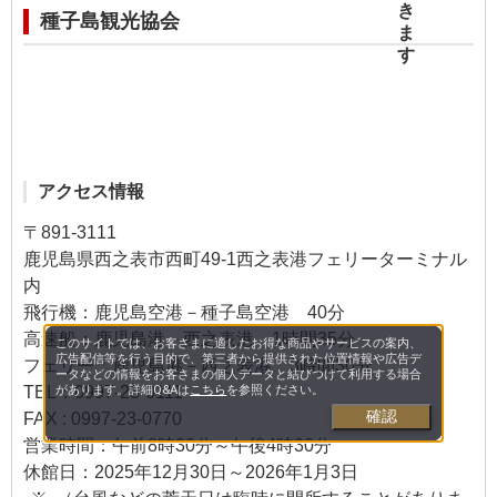
種子島観光協会
アクセス情報
〒891-3111
鹿児島県西之表市西町49-1西之表港フェリーターミナル
内
飛行機：鹿児島空港－種子島空港 40分
高速船：鹿児島港－西之表港 1時間35分
このサイトでは、お客さまに適したお得な商品やサービスの案内、
広告配信等を行う目的で、第三者から提供された位置情報や広告デ
フェリー：鹿児島港－西之表港 3時間30分
ータなどの情報をお客さまの個人データと結びつけて利用する場合
TEL：0997-23-0111
があります。詳細Q&Aは
こちら
を参照ください。
確認
FAX : 0997-23-0770
営業時間：午前8時30分～午後4時30分
休館日：2025年12月30日～2026年1月3日