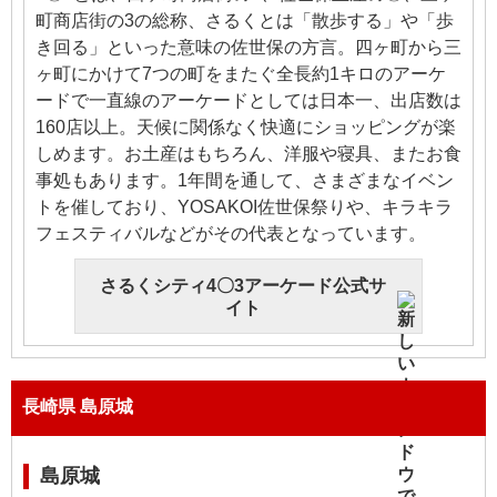
町商店街の3の総称、さるくとは「散歩する」や「歩
き回る」といった意味の佐世保の方言。四ヶ町から三
ヶ町にかけて7つの町をまたぐ全長約1キロのアーケ
ードで一直線のアーケードとしては日本一、出店数は
160店以上。天候に関係なく快適にショッピングが楽
しめます。お土産はもちろん、洋服や寝具、またお食
事処もあります。1年間を通して、さまざまなイベン
トを催しており、YOSAKOI佐世保祭りや、キラキラ
フェスティバルなどがその代表となっています。
さるくシティ4〇3アーケード公式サ
イト
長崎県 島原城
島原城