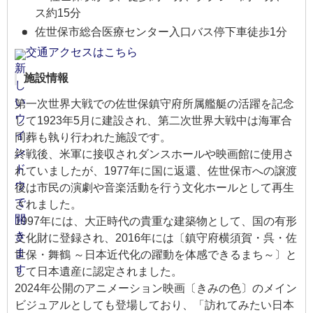
ス約15分
佐世保市総合医療センター入口バス停下車徒歩1分
交通アクセスはこちら
施設情報
第一次世界大戦での佐世保鎮守府所属艦艇の活躍を記念
して1923年5月に建設され、第二次世界大戦中は海軍合
同葬も執り行われた施設です。
終戦後、米軍に接収されダンスホールや映画館に使用さ
れていましたが、1977年に国に返還、佐世保市への譲渡
後は市民の演劇や音楽活動を行う文化ホールとして再生
されました。
1997年には、大正時代の貴重な建築物として、国の有形
文化財に登録され、2016年には〔鎮守府横須賀・呉・佐
世保・舞鶴 ～日本近代化の躍動を体感できるまち～〕と
して日本遺産に認定されました。
2024年公開のアニメーション映画〔きみの色〕のメイン
ビジュアルとしても登場しており、「訪れてみたい日本