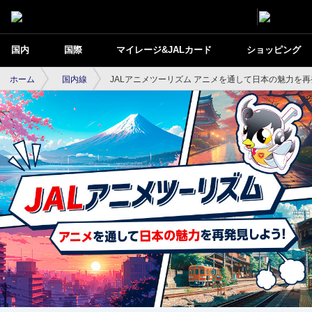
国内
国際
マイレージ&JALカード
ショッピング
ホーム
国内線
JALアニメツーリズム アニメを通して日本の魅力を
JALアニメツーリズム アニメを通して日本
の魅力を再発見しよう！