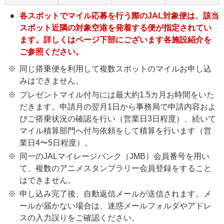
各スポットでマイル応募を行う際のJAL対象便は、該当
スポット近隣の対象空港を発着する便が指定されてい
ます。詳しくはページ下部にございます各施設紹介を
ご参照ください。
同じ搭乗便を利用して複数スポットのマイルお申し込
みはできません。
プレゼントマイル付与には最大約1.5カ月お時間をいた
だきます。申請月の翌月1日から事務局で申請内容およ
びご搭乗状況の確認を行い（営業日3日程度）、続いて
マイル積算部門へ付与依頼をして積算を行います（営
業日4〜5日程度）。
同一のJALマイレージバンク（JMB）会員番号を用い
て、複数のアニメスタンプラリー会員登録をすること
はできません。
申し込み完了後、自動返信メールが送信されます。メ
ールが届かない場合は、迷惑メールフォルダやアドレ
スの入力誤りをご確認ください。