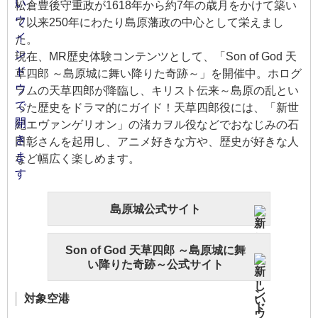
松倉豊後守重政が1618年から約7年の歳月をかけて築い
て以来250年にわたり島原藩政の中心として栄えまし
た。
現在、MR歴史体験コンテンツとして、「Son of God 天
草四郎 ～島原城に舞い降りた奇跡～」を開催中。ホログ
ラムの天草四郎が降臨し、キリスト伝来～島原の乱とい
った歴史をドラマ的にガイド！天草四郎役には、「新世
紀エヴァンゲリオン」の渚カヲル役などでおなじみの石
田彰さんを起用し、アニメ好きな方や、歴史が好きな人
など幅広く楽しめます。
島原城公式サイト
Son of God 天草四郎 ～島原城に舞
い降りた奇跡～公式サイト
対象空港