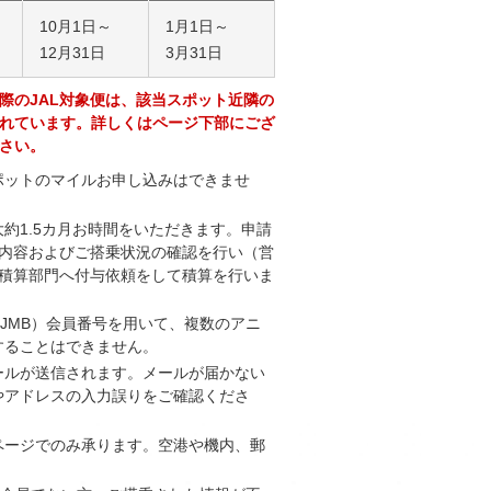
10月1日～
1月1日～
12月31日
3月31日
際のJAL対象便は、該当スポット近隣の
れています。詳しくはページ下部にござ
さい。
ポットのマイルお申し込みはできませ
約1.5カ月お時間をいただきます。申請
請内容およびご搭乗状況の確認を行い（営
ル積算部門へ付与依頼をして積算を行いま
（JMB）会員番号を用いて、複数のアニ
することはできません。
ールが送信されます。メールが届かない
やアドレスの入力誤りをご確認くださ
ページでのみ承ります。空港や機内、郵
。