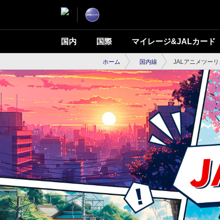
国内
国際
マイレージ&JALカード
ホーム
国内線
JALアニメツー
JALアニメ