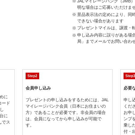
JALマイレージバンク（JM
明な場合はご応募いただけま
景品表示法の定めにより、同
できない場合があります
プレゼントマイルは、譲渡・
申し込み内容に誤りがある場合
局」までメールでお問い合わ
Step2
Step
会員申し込み
必要
めに
プレゼントの申し込みをするためには、JAL
申し
コード
マイレージバンク会員（日本にお住まいの
くだ
し
方）であることが必要です。非会員の場合
お申
台に
は、会員になってから申し込みが可能で
ンプ
んでス
す。
乗し
付・