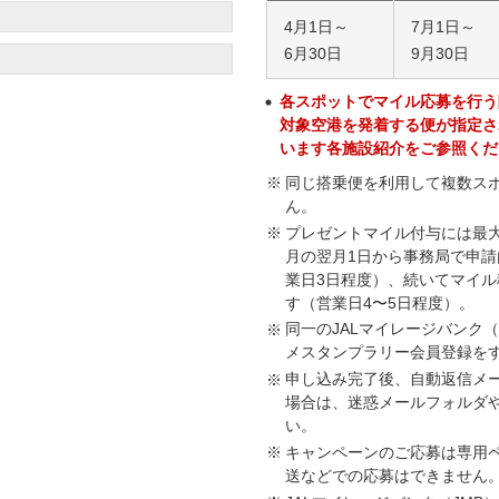
4月1日～
7月1日～
6月30日
9月30日
各スポットでマイル応募を行う
対象空港を発着する便が指定さ
います各施設紹介をご参照くだ
同じ搭乗便を利用して複数ス
ん。
プレゼントマイル付与には最大
月の翌月1日から事務局で申
業日3日程度）、続いてマイ
す（営業日4〜5日程度）。
同一のJALマイレージバンク
メスタンプラリー会員登録を
申し込み完了後、自動返信メ
場合は、迷惑メールフォルダ
い。
キャンペーンのご応募は専用
送などでの応募はできません