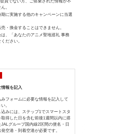
B）会員でない方、ご搭乗された情報が不
せん。
時期に実施する他のキャンペーンに当選
転売・換金することはできません。
は、「あなたのアニメ聖地巡礼 事務
せください。
3
な情報を記入
込みフォームに必要な情報を記入して
さい。
し込みには、ステップ1でスマートスタ
を取得した日を含む前後1週間以内に搭
たJALグループ国内線2区間の便名・日
出発空港・到着空港が必要です。