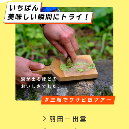
羽田－出雲