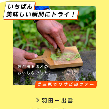
羽田－出雲