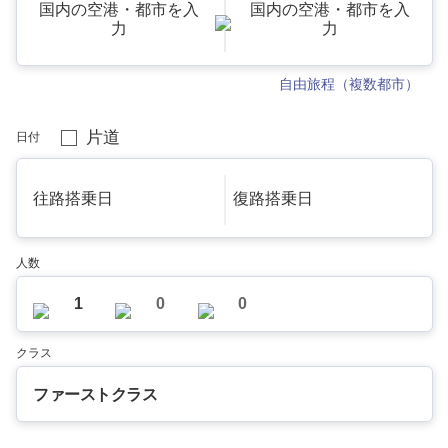
国内の空港・都市を入
国内の空港・都市を入
力
力
自由旅程（複数都市）
片道
日付
往路搭乗日
復路搭乗日
人数
1
0
0
クラス
ファーストクラス