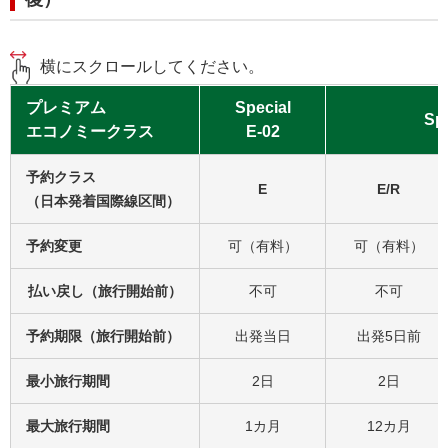
横にスクロールしてください。
プレミアム
Special
Spe
エコノミークラス
E-02
予約クラス
E
E/R
（日本発着国際線区間）
予約変更
可（有料）
可（有料）
払い戻し（旅行開始前）
不可
不可
予約期限（旅行開始前）
出発当日
出発5日前
最小旅行期間
2日
2日
最大旅行期間
1カ月
12カ月