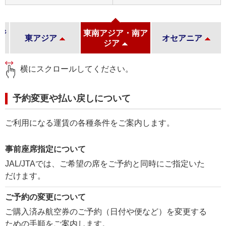
ジ
東南アジア・南ア
東アジア
オセアニア
ジア
横にスクロールしてください。
予約変更や払い戻しについて
ご利用になる運賃の各種条件をご案内します。
事前座席指定について
JAL/JTAでは、ご希望の席をご予約と同時にご指定いた
だけます。
ご予約の変更について
ご購入済み航空券のご予約（日付や便など）を変更する
ための手順をご案内します。