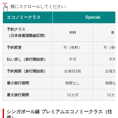
横にスクロールしてください。
エコノミークラス
Special
予約クラス
K/H
B
（日本発着国際線区間）
予約変更
可（有料）
可（有
払い戻し（旅行開始前）
不可
不可
予約期限（旅行開始前）
出発5日前
出発当
最小旅行期間
制限なし
制限な
最大旅行期間
12カ月
12カ
シンガポール線 プレミアムエコノミークラス（往
復）