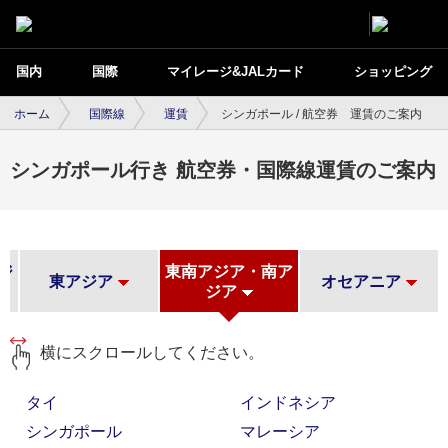
国内
国際
マイレージ&JALカード
ショッピング
ホーム
国際線
運賃
シンガポール / 航空券 運賃のご案内
シンガポール行き 航空券・国際線運賃のご案内
ジ
東南アジア・南ア
東アジア
オセアニア
ジア
横にスクロールしてください。
タイ
インドネシア
シンガポール
マレーシア