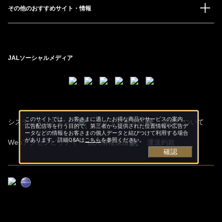
その他のおすすめサイト・情報
JALソーシャルメディア
このサイトでは、お客さまに適したお得な商品やサービスの案内、
システムメンテナンス
サイト利用規約
商標について
広告配信等を行う目的で、第三者から提供された位置情報や広告デ
ータなどの情報をお客さまの個人データと結びつけて利用する場合
があります。詳細Q&Aは
こちら
を参照ください。
Webアクセシビリティ
個人情報保護
運送約款
確認
Copyright © Japan Airlines. All rights reserved.