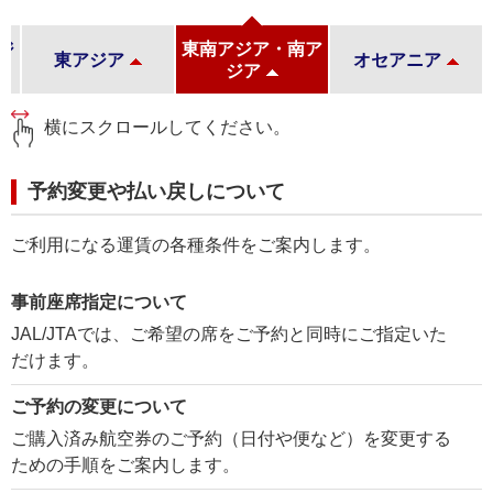
ジ
東南アジア・南ア
東アジア
オセアニア
ジア
横にスクロールしてください。
予約変更や払い戻しについて
ご利用になる運賃の各種条件をご案内します。
事前座席指定について
JAL/JTAでは、ご希望の席をご予約と同時にご指定いた
だけます。
ご予約の変更について
ご購入済み航空券のご予約（日付や便など）を変更する
ための手順をご案内します。