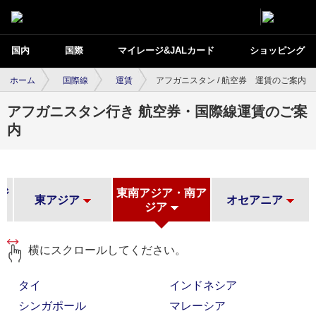
国内
国際
マイレージ&JALカード
ショッピング
ホーム
国際線
運賃
アフガニスタン / 航空券 運賃のご案内
アフガニスタン行き 航空券・国際線運賃のご案
内
ジ
東南アジア・南ア
東アジア
オセアニア
ジア
横にスクロールしてください。
タイ
インドネシア
シンガポール
マレーシア