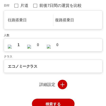
片道
前後7日間の運賃を比較
日付
往路搭乗日
復路搭乗日
人数
1
0
0
クラス
エコノミークラス
詳細設定
検索する