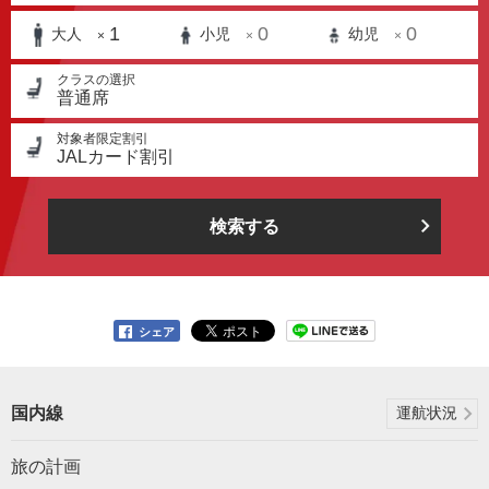
1
0
0
大人
小児
幼児
×
×
×
クラスの選択
普通席
対象者限定割引
JALカード割引
検索する
シェア
国内線
運航状況
旅の計画