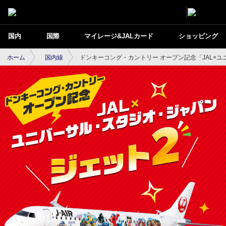
国内
国際
マイレージ&JALカード
ショッピング
ホーム
国内線
ドンキーコング・カントリー オープン記念「JAL×