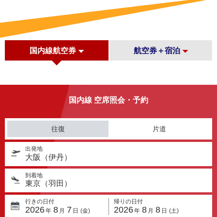
国内線航空券
航空券＋宿泊
国内線 空席照会・予約
往復
片道
出発地
大阪（伊丹）
到着地
東京（羽田）
行きの日付
帰りの日付
2026
8
7
2026
8
8
年
月
日
(金)
年
月
日
(土)