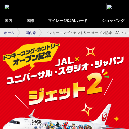
国内
国際
マイレージ&JALカード
ショッピング
ホーム
国内線
ドンキーコング・カントリー オープン記念「JAL×