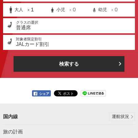
1
0
0
大人
小児
幼児
×
×
×
クラスの選択
普通席
対象者限定割引
JALカード割引
検索する
シェア
国内線
運航状況
旅の計画