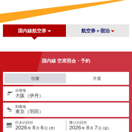
国内線航空券
航空券＋宿泊
国内線 空席照会・予約
往復
片道
出発地
大阪（伊丹）
到着地
東京（羽田）
行きの日付
帰りの日付
2026
8
6
2026
8
7
年
月
日
(木)
年
月
日
(金)