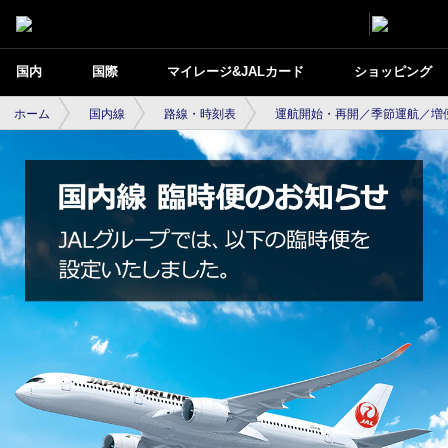
国内
国際
マイレージ&JALカード
ショッピング
ホーム
国内線
路線・時刻表
運航開始・再開／季節運航／増