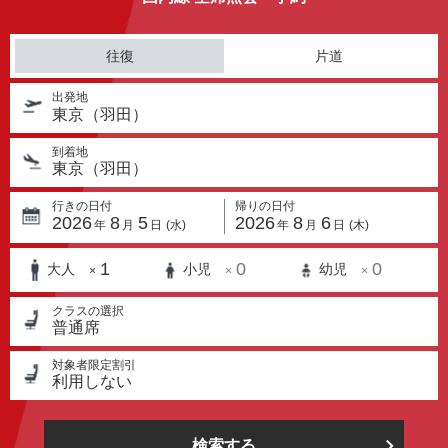
往復
片道
出発地
東京（羽田）
到着地
東京（羽田）
行きの日付
帰りの日付
2026
8
5
2026
8
6
年
月
日
(水)
年
月
日
(木)
1
0
0
大人
小児
幼児
×
×
×
クラスの選択
普通席
対象者限定割引
利用しない
検索する