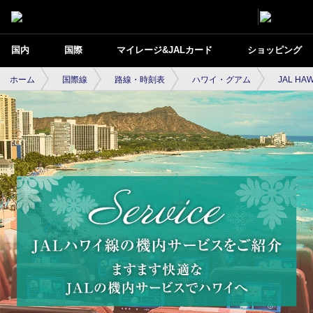
国内
国際
マイレージ&JALカード
ショッピング
ホーム
国際線
路線・時刻表
ハワイ・グアム
JAL HAW