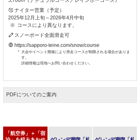
5,700m（ナチュラルコース／レインボーコース）
ナイター営業（予定）
2025年12月上旬～2026年4月中旬
コースにより異なります。
スノーボード全面滑走可
https://sapporo-teine.com/snow/course
大会やイベント開催により滑走コースが制限される場合がありま
す。
詳細情報は現地へお問い合わせください。
PDFについてのご案内
「航空券」＋「宿
泊」を組みあわせ
ゲレンデ満喫「札
ゲレンデ満喫「札