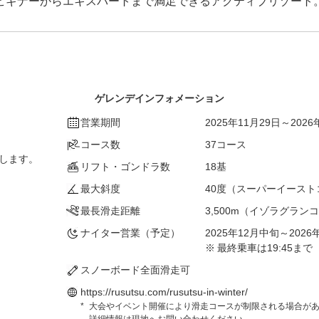
ビギナーからエキスパートまで満足できるアクティブリゾート
ゲレンデインフォメーション
営業期間
2025年11月29日～2026
コース数
37コース
示します。
リフト・ゴンドラ数
18基
最大斜度
40度（スーパーイースト
最長滑走距離
3,500m（イゾラグラン
ナイター営業（予定）
2025年12月中旬～2026年
最終乗車は19:45まで
スノーボード全面滑走可
https://rusutsu.com/rusutsu-in-winter/
大会やイベント開催により滑走コースが制限される場合が
詳細情報は現地へお問い合わせください。