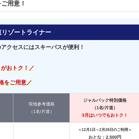
をご用意！
道リゾートライナー
のアクセスにはスキーバスが便利！
」がおトク！／
格をご用意／
ジャルパック特別価格
現地参考価格
（1名/片道）
（1名/片道）
3月はいつでもおトク！
＜12月1日～2月28日のご利用＞
おとな：2,500円