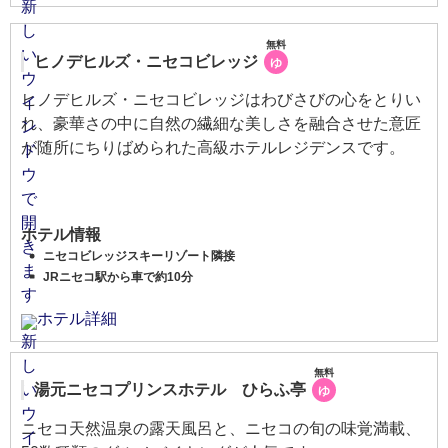
無料
ヒノデヒルズ・ニセコビレッジ
ゆ
ヒノデヒルズ・ニセコビレッジはわびさびの心をとりい
れ、豪華さの中に自然の繊細な美しさを融合させた意匠
が随所にちりばめられた高級ホテルレジデンスです。
ホテル情報
ニセコビレッジスキーリゾート隣接
JRニセコ駅から車で約10分
ホテル詳細
無料
湯元ニセコプリンスホテル ひらふ亭
ゆ
ニセコ天然温泉の露天風呂と、ニセコの旬の味覚満載、