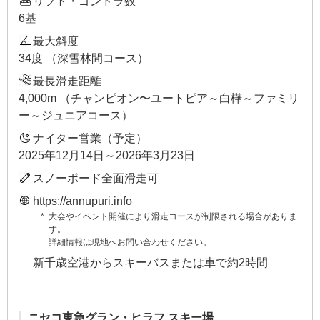
リフト・ゴンドラ数
6基
最大斜度
34度 （深雪林間コース）
最長滑走距離
4,000m （チャンピオン〜ユートピア～白樺～ファミリ
ー～ジュニアコース）
ナイター営業（予定）
2025年12月14日～2026年3月23日
スノーボード全面滑走可
https://annupuri.info
大会やイベント開催により滑走コースが制限される場合がありま
す。
詳細情報は現地へお問い合わせください。
新千歳空港からスキーバスまたは車で約2時間
ニセコ東急グラン・ヒラフ スキー場