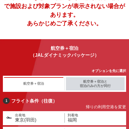
で施設および対象プランが表示されない場合が
あります。
あらかじめご了承ください。
航空券＋宿泊
（JALダイナミックパッケージ）
オプションを先に選択
航空券＋宿泊と
航空券＋宿泊
宿泊のみの方が同行
フライト条件（往復）
1
帰りの利用空港を変更
出発地
到着地
東京(羽田)
福岡