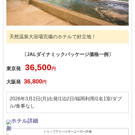
天然温泉大浴場完備のホテルで好立地！
〔JALダイナミックパッケージ価格一例〕
36,500
東京発
円
36,800
大阪発
円
2026年3月2日(月)出発/1泊2日/福岡利用/2名1室/ダブ
ル/食事なし
ホテル詳細
トリップアドバイザーユーザー評価