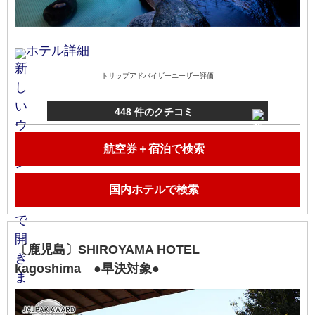
ホテル詳細
トリップアドバイザーユーザー評価
448 件のクチコミ
航空券＋宿泊で検索
国内ホテルで検索
〔鹿児島〕SHIROYAMA HOTEL
kagoshima ●早決対象●