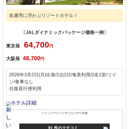
名瀬湾に浮かぶリゾートホテル！
〔JALダイナミックパッケージ価格一例〕
64,700
東京発
円
48,700
大阪発
円
2026年3月2日(月)出発/1泊2日/奄美利用/2名1室/ツイ
ン/食事なし
往復直行便利用
ホテル詳細
トリップアドバイザーユーザー評価
91 件のクチコミ