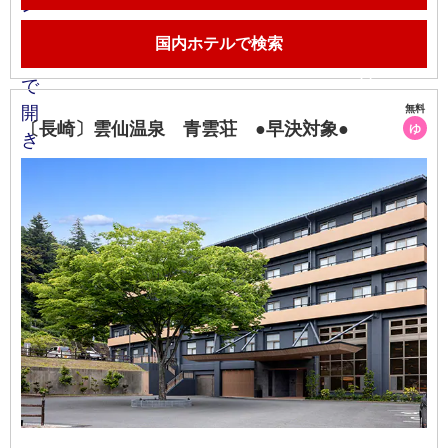
国内ホテルで検索
無料
〔長崎〕雲仙温泉 青雲荘 ●早決対象●
ゆ