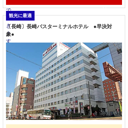
観光に最適
〔長崎〕長崎バスターミナルホテル ●早決対
象●