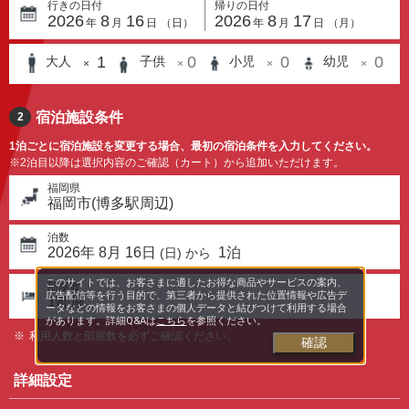
行きの日付
帰りの日付
2026
8
16
2026
8
17
年
月
日
（
日
）
年
月
日
（
月
）
1
0
0
0
大人
子供
小児
幼児
×
×
×
×
宿泊施設条件
2
1泊ごとに宿泊施設を変更する場合、最初の宿泊条件を入力してください。
※2泊目以降は選択内容のご確認（カート）から追加いただけます。
福岡県
福岡市(博多駅周辺)
泊数
2026
年
8
月
16
日
1
泊
(
日
) から
このサイトでは、お客さまに適したお得な商品やサービスの案内、
部屋数
広告配信等を行う目的で、第三者から提供された位置情報や広告デ
1
部屋
ータなどの情報をお客さまの個人データと結びつけて利用する場合
があります。詳細Q&Aは
こちら
を参照ください。
利用人数と部屋数を必ずご確認ください。
確認
詳細設定