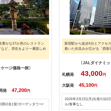
性豊かな37か所のレストラン
新宿駅から徒歩5分とアクセ
ドなど、滞在をより一層楽しめ
着いた街並みが広がる「西新
〔JALダイナミ
ッケージ価格一例〕
43,000
札幌発
円
45,100
大阪発
円
47,200
岡発
円
2026年3月2日(月)出発/1泊
田利用/2名1室/ガーデンタワー/
ル/食事なし