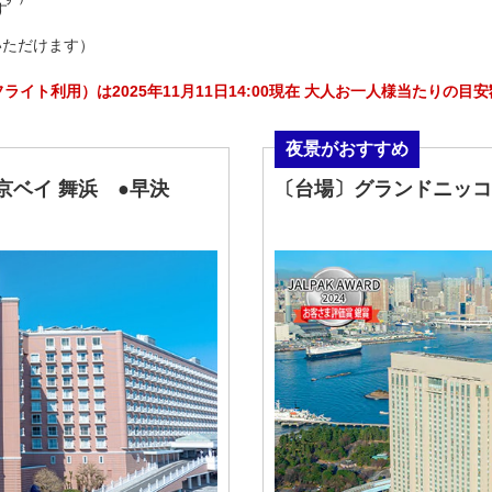
いただけます）
イト利用）は2025年11月11日14:00現在 大人お一人様当たりの目
夜景がおすすめ
ベイ 舞浜 ●早決
〔台場〕グランドニッコ