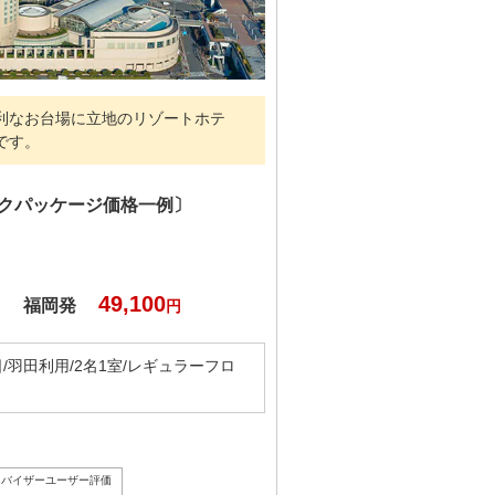
利なお台場に立地のリゾートホテ
です。
ックパッケージ価格一例〕
49,100
福岡発
円
2日/羽田利用/2名1室/レギュラーフロ
ドバイザーユーザー評価