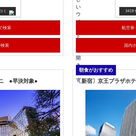
チコミ
341
で検索
航空券
で検索
国内
朝食がおすすめ
ニ ●早決対象●
〔新宿〕京王プラザホテ