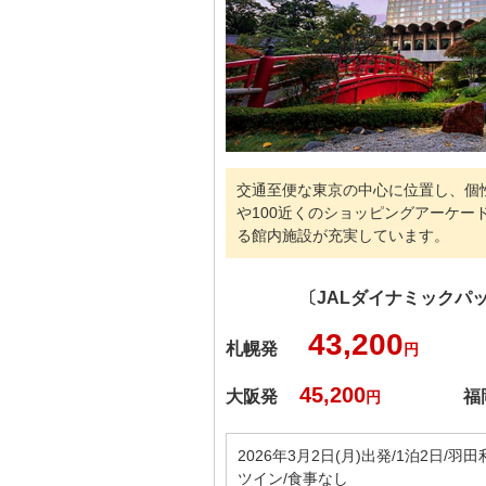
交通至便な東京の中心に位置し、個
や100近くのショッピングアーケー
る館内施設が充実しています。
〔JALダイナミックパ
43,200
札幌発
円
45,200
大阪発
福
円
2026年3月2日(月)出発/1泊2日/羽
ツイン/食事なし