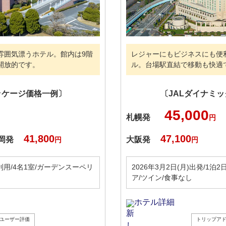
雰囲気漂うホテル。館内は9階
レジャーにもビジネスにも便
開放的です。
ル。台場駅直結で移動も快適
ッケージ価格一例〕
〔JALダイナミ
45,000
札幌発
円
41,800
47,100
岡発
大阪発
円
円
田利用/4名1室/ガーデンスーペリ
2026年3月2日(月)出発/1泊
ア/ツイン/食事なし
ホテル詳細
ユーザー評価
トリップア