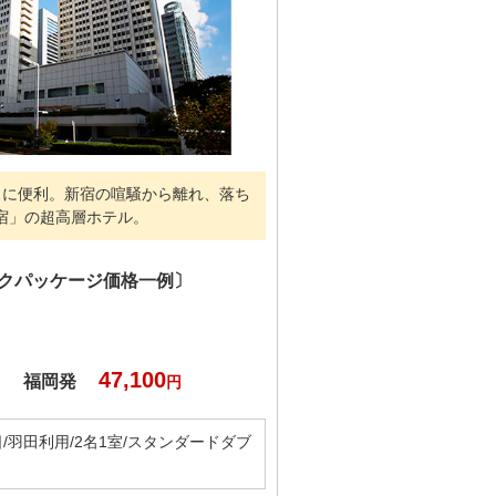
スに便利。新宿の喧騒から離れ、落ち
宿」の超高層ホテル。
ックパッケージ価格一例〕
47,100
福岡発
円
2日/羽田利用/2名1室/スタンダードダブ