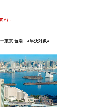
安額です。
ー東京 台場 ●早決対象●