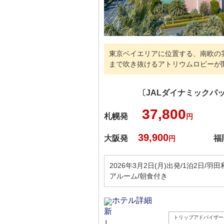
東京ベイエリアに位置する、南欧の
まで吹き抜けるアトリウムロビーが
〔JALダイナミックパ
37,800
札幌発
円
39,900
大阪発
福
円
2026年3月2日(月)出発/1泊2日/羽
アルーム/朝食付き
ホテル詳細
トリップアドバイザー