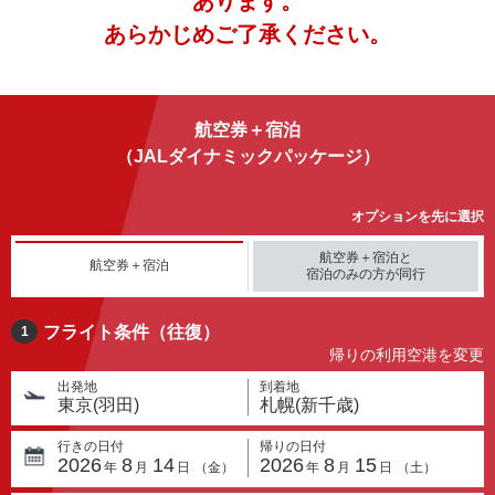
あります。
あらかじめご了承ください。
航空券＋宿泊
（JALダイナミックパッケージ）
オプションを先に選択
航空券＋宿泊と
航空券＋宿泊
宿泊のみの方が同行
フライト条件（往復）
1
帰りの利用空港を変更
出発地
到着地
東京(羽田)
札幌(新千歳)
行きの日付
帰りの日付
2026
8
14
2026
8
15
年
月
日
（
金
）
年
月
日
（
土
）