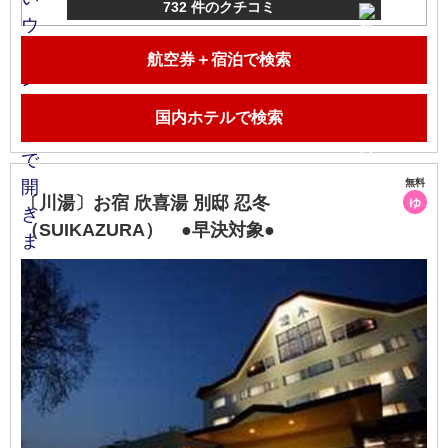
732 件のクチコミ
航空券＋宿泊で検索
国内ホテルで検索
無料
〔川湯〕お宿 欣喜湯 別邸 忍冬
ゆ
（SUIKAZURA） ●早決対象●