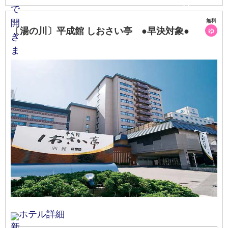
無料
〔湯の川〕平成館 しおさい亭 ●早決対象●
ゆ
ホテル詳細