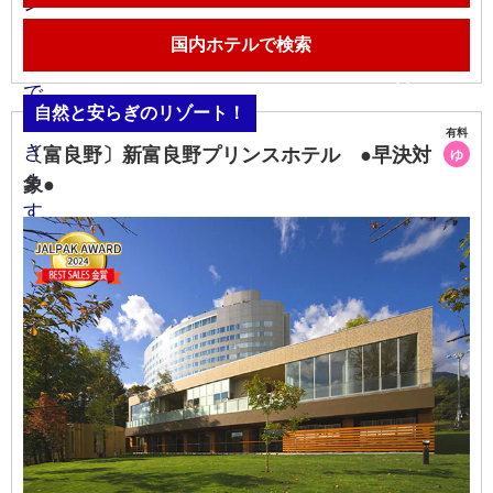
国内ホテルで検索
自然と安らぎのリゾート！
有料
〔富良野〕新富良野プリンスホテル ●早決対
ゆ
象●