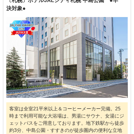
〔札幌〕ホテルJALシティ札幌 中島公園 ●早
決対象●
客室は全室21平米以上＆コーヒーメーカー完備。25
時まで利用可能な大浴場は、男湯にサウナ、女湯にジ
ェットバスをご用意しております。地下鉄駅から徒歩
約3分、中島公園・すすきのが徒歩圏内の便利な立地