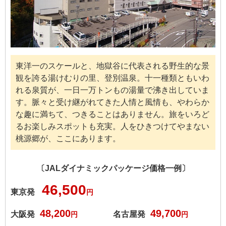
東洋一のスケールと、地獄谷に代表される野生的な景
観を誇る湯けむりの里、登別温泉。十一種類ともいわ
れる泉質が、一日一万トンもの湯量で沸き出していま
す。脈々と受け継がれてきた人情と風情も、やわらか
な趣に満ちて、つきることはありません。旅をいろど
るお楽しみスポットも充実。人をひきつけてやまない
桃源郷が、ここにあります。
〔JALダイナミックパッケージ価格一例〕
46,500
東京発
円
48,200
49,700
大阪発
名古屋発
円
円