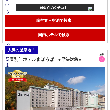
996 件のクチコミ
航空券＋宿泊で検索
国内ホテルで検索
人気の温泉地！
無料
〔登別〕ホテルまほろば ●早決対象●
ゆ