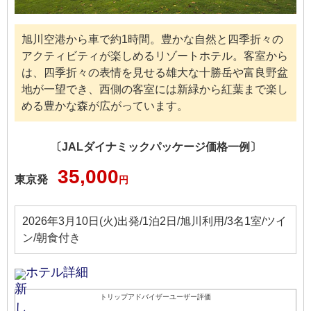
旭川空港から車で約1時間。豊かな自然と四季折々の
アクティビティが楽しめるリゾートホテル。客室から
は、四季折々の表情を見せる雄大な十勝岳や富良野盆
地が一望でき、西側の客室には新緑から紅葉まで楽し
める豊かな森が広がっています。
〔JALダイナミックパッケージ価格一例〕
35,000
東京発
円
2026年3月10日(火)出発/1泊2日/旭川利用/3名1室/ツイ
ン/朝食付き
ホテル詳細
トリップアドバイザーユーザー評価