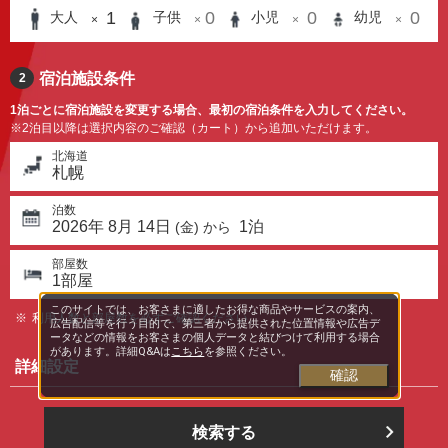
1
0
0
0
大人
子供
小児
幼児
×
×
×
×
宿泊施設条件
2
1泊ごとに宿泊施設を変更する場合、最初の宿泊条件を入力してください。
※2泊目以降は選択内容のご確認（カート）から追加いただけます。
北海道
札幌
泊数
2026
年
8
月
14
日
1
泊
(
金
) から
部屋数
1
部屋
このサイトでは、お客さまに適したお得な商品やサービスの案内、
利用人数と部屋数を必ずご確認ください。
広告配信等を行う目的で、第三者から提供された位置情報や広告デ
ータなどの情報をお客さまの個人データと結びつけて利用する場合
があります。詳細Q&Aは
こちら
を参照ください。
詳細設定
確認
検索する