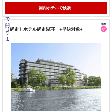
国内ホテルで検索
無料
〔網走〕ホテル網走湖荘 ●早決対象●
ゆ