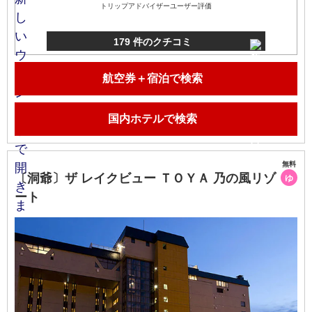
トリップアドバイザーユーザー評価
179 件のクチコミ
航空券＋宿泊で検索
国内ホテルで検索
無料
〔洞爺〕ザ レイクビュー ＴＯＹＡ 乃の風リゾ
ゆ
ート