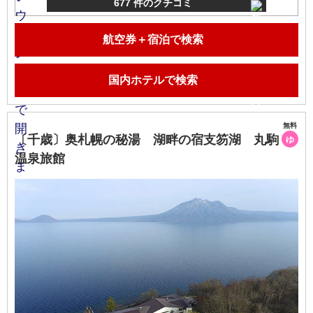
677 件のクチコミ
航空券＋宿泊で検索
国内ホテルで検索
無料
〔千歳〕奥札幌の秘湯 湖畔の宿支笏湖 丸駒
ゆ
温泉旅館