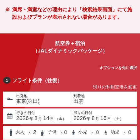
満席・満室などの理由により「検索結果画面」にて施
設およびプランが表示されない場合があります。
航空券＋宿泊
（JALダイナミックパッケージ）
オプションを先に選択
フライト条件（往復）
1
帰りの利用空港を変更
出発地
到着地
東京(羽田)
出雲
行きの日付
帰りの日付
2026
8
14
2026
8
15
年
月
日
（
金
）
年
月
日
（
土
）
2
0
0
0
大人
子供
小児
幼児
×
×
×
×