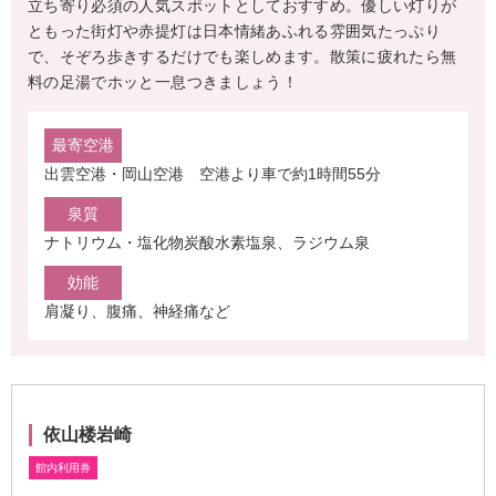
立ち寄り必須の人気スポットとしておすすめ。優しい灯りが
ともった街灯や赤提灯は日本情緒あふれる雰囲気たっぷり
で、そぞろ歩きするだけでも楽しめます。散策に疲れたら無
料の足湯でホッと一息つきましょう！
最寄空港
出雲空港・岡山空港 空港より車で約1時間55分
泉質
ナトリウム・塩化物炭酸水素塩泉、ラジウム泉
効能
肩凝り、腹痛、神経痛など
依山楼岩崎