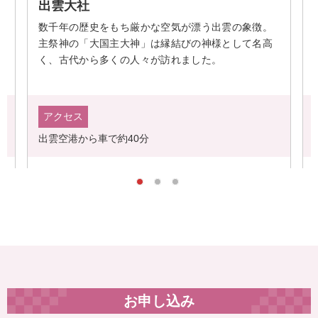
松江城
ち厳かな空気が漂う出雲の象徴。
2015年に国宝に指定された
大神」は縁結びの神様として名高
つ。最上階の望楼からは松
の人々が訪れました。
き、城山公園内には松や竹
の自然が楽しめるなど憩い
アクセス
40分
出雲空港から車で約30分
お申し込み