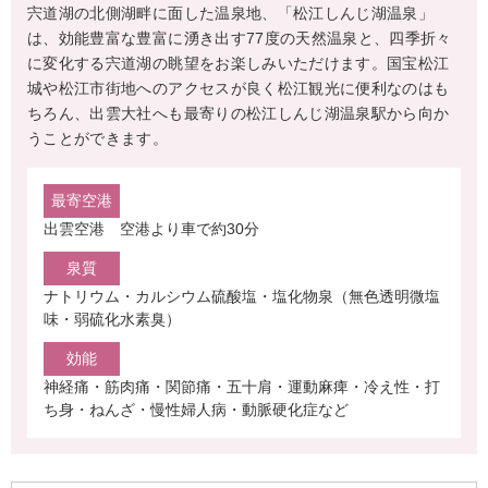
宍道湖の北側湖畔に面した温泉地、「松江しんじ湖温泉」
は、効能豊富な豊富に湧き出す77度の天然温泉と、四季折々
に変化する宍道湖の眺望をお楽しみいただけます。国宝松江
城や松江市街地へのアクセスが良く松江観光に便利なのはも
ちろん、出雲大社へも最寄りの松江しんじ湖温泉駅から向か
うことができます。
最寄空港
出雲空港 空港より車で約30分
泉質
ナトリウム・カルシウム硫酸塩・塩化物泉（無色透明微塩
味・弱硫化水素臭）
効能
神経痛・筋肉痛・関節痛・五十肩・運動麻痺・冷え性・打
ち身・ねんざ・慢性婦人病・動脈硬化症など