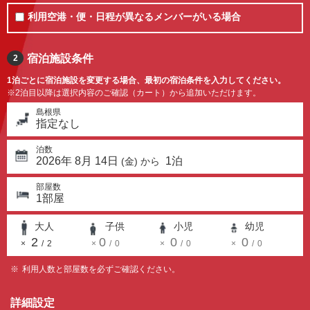
利用空港・便・日程が異なるメンバーがいる場合
宿泊施設条件
2
1泊ごとに宿泊施設を変更する場合、最初の宿泊条件を入力してください。
※2泊目以降は選択内容のご確認（カート）から追加いただけます。
島根県
指定なし
泊数
2026
年
8
月
14
日
1
泊
(
金
) から
部屋数
1
部屋
大人
子供
小児
幼児
2
0
0
0
×
/
2
×
/
0
×
/
0
×
/
0
利用人数と部屋数を必ずご確認ください。
詳細設定