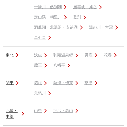
十勝川・然別湖
層雲峡・旭岳
定山渓・朝里川
登別
洞爺湖・北湯沢・支笏湖
湯の川・大沼
ニセコ
東北
浅虫
乳頭温泉郷
男鹿
花巻
蔵王
八幡平
関東
箱根
熱海・伊東
草津
鬼怒川
北陸・
山中
下呂・高山
中部