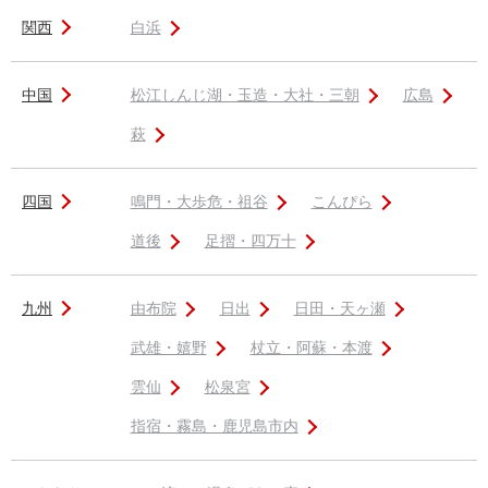
関西
白浜
中国
松江しんじ湖・玉造・大社・三朝
広島
萩
四国
鳴門・大歩危・祖谷
こんぴら
道後
足摺・四万十
九州
由布院
日出
日田・天ヶ瀬
武雄・嬉野
杖立・阿蘇・本渡
雲仙
松泉宮
指宿・霧島・鹿児島市内