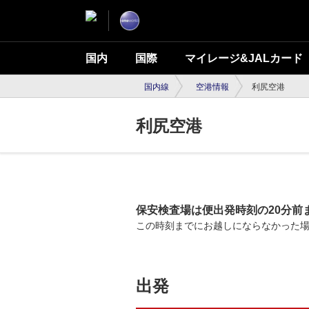
国内
国際
マイレージ&JALカード
国内線
空港情報
利尻空港
利尻空港
保安検査場は便出発時刻の20分前
この時刻までにお越しにならなかった
出発