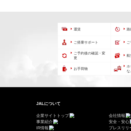
運賃
路
ご搭乗サポート
ご
ご予約後の確認・変
航
更
ホ
お手荷物
な
JALについて
企業サイトトップ
会社情報
事業紹介
安全・安心
IR情報
プレスリリ