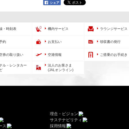
シェア
線・時刻表
機内サービス
ラウンジサービス
予約
お支払い
領収書の発行
空券の取り扱い
空港情報
ご搭乗のお手続き
テル・レンタカー
法人のお客さま
ど
(JALオンライン)
理念・ビジョン
サステナビリティ
ース
採用情報