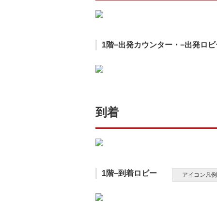
1階−出発カウンター・−出発ロビ
到着
1階−到着ロビー
アイコン凡