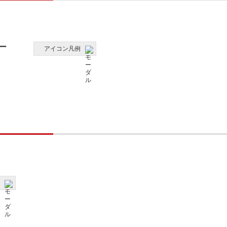
ー
アイコン凡例
例