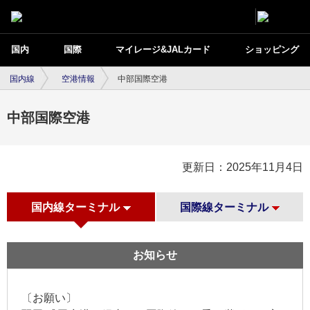
国内
国際
マイレージ&JALカード
ショッピング
国内線
空港情報
中部国際空港
中部国際空港
更新日：2025年11月4日
国内線ターミナル
国際線ターミナル
お知らせ
〔お願い〕