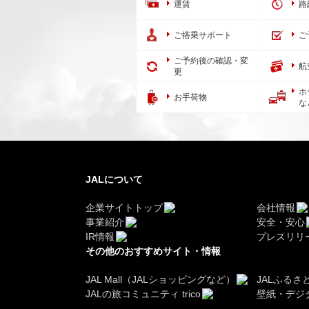
運賃
路
ご搭乗サポート
ご
ご予約後の確認・変
航
更
ホ
お手荷物
な
JALについて
企業サイトトップ
会社情報
事業紹介
安全・安心
IR情報
プレスリリ
その他のおすすめサイト・情報
JAL Mall（JALショッピングなど）
JALふるさ
JALの旅コミュニティ trico
壁紙・デジ