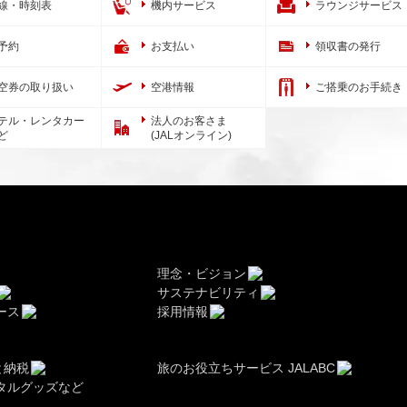
線・時刻表
機内サービス
ラウンジサービス
予約
お支払い
領収書の発行
空券の取り扱い
空港情報
ご搭乗のお手続き
テル・レンタカー
法人のお客さま
ど
(JALオンライン)
理念・ビジョン
サステナビリティ
ース
採用情報
と納税
旅のお役立ちサービス JALABC
タルグッズなど