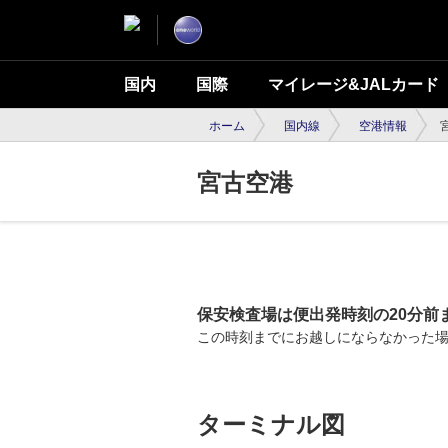
国内
国際
マイレージ&JALカード
ホーム
国内線
空港情報
宮古空港
保安検査場は便出発時刻の20分前
この時刻までにお越しにならなかった
ターミナル図