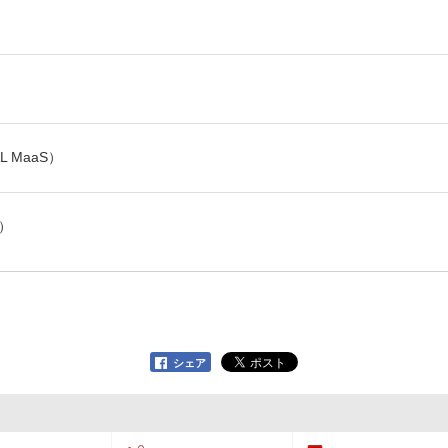
 MaaS）
）
シェア