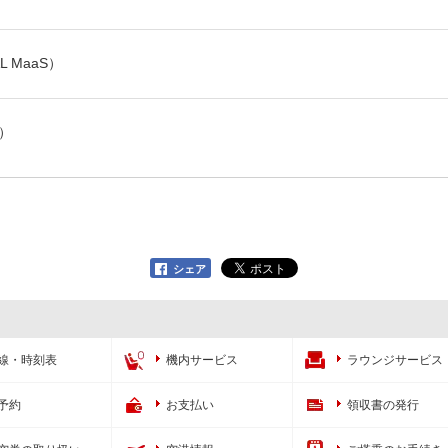
 MaaS）
）
シェア
線・時刻表
機内サービス
ラウンジサービス
予約
お支払い
領収書の発行