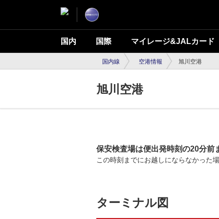
国内
国際
マイレージ&JALカード
国内線
空港情報
旭川空港
旭川空港
保安検査場は便出発時刻の20分前
この時刻までにお越しにならなかった
ターミナル図