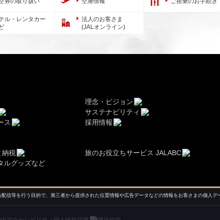
空券の取り扱い
空港情報
ご搭乗のお手続き
テル・レンタカー
法人のお客さま
ど
(JALオンライン)
理念・ビジョン
サステナビリティ
ース
採用情報
と納税
旅のお役立ちサービス JALABC
タルグッズなど
配信等を行う目的で、第三者から提供された位置情報や広告データなどの情報をお客さまの個人デー