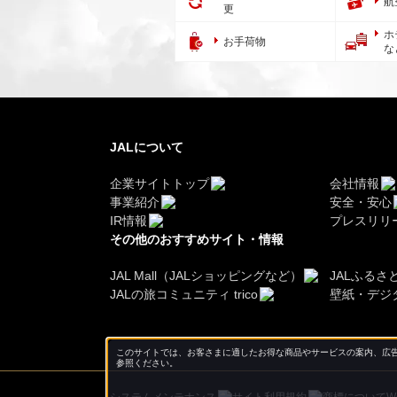
航
更
ホ
お手荷物
な
JALについて
企業サイトトップ
会社情報
事業紹介
安全・安心
IR情報
プレスリリ
その他のおすすめサイト・情報
JAL Mall（JALショッピングなど）
JALふるさ
JALの旅コミュニティ trico
壁紙・デジ
このサイトでは、お客さまに適したお得な商品やサービスの案内、広告
参照ください。