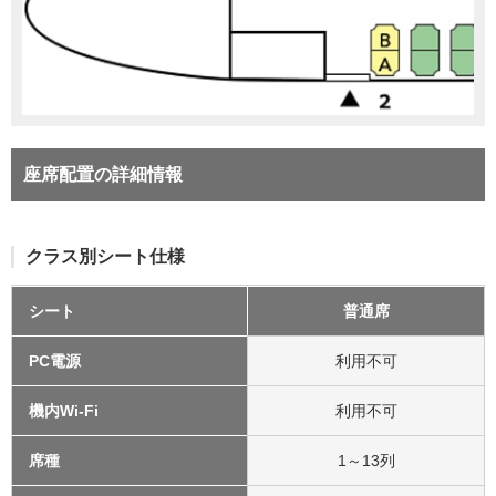
座席配置の詳細情報
クラス別シート仕様
シート
普通席
PC電源
利用不可
機内Wi-Fi
利用不可
席種
1～13列