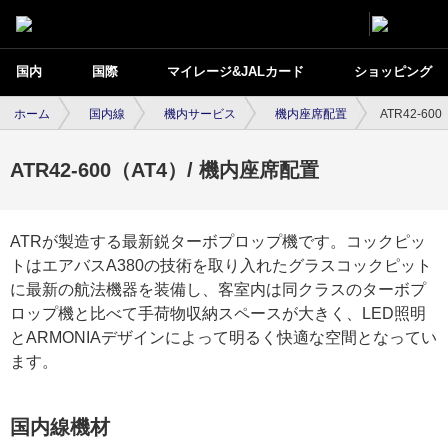
国内
国際
マイレージ&JALカード
ショッピング
ホーム
国内線
機内サービス
機内座席配置
ATR42-60
ATR42-600（AT4）/ 機内座席配置
ATRが製造する最新鋭ターボプロップ機です。コックピッ
トはエアバスA380の技術を取り入れたグラスコックピット
に最新の航法機器を装備し、客室内は同クラスのターボプ
ロップ機と比べて手荷物収納スペースが大きく、LED照明
とARMONIAデザインによって明るく快適な空間となってい
ます。
国内線機材