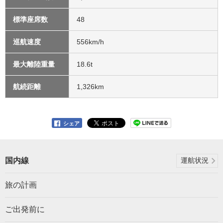
標準座席数
48
巡航速度
556km/h
最大離陸重量
18.6t
航続距離
1,326km
シェア
国内線
運航状況
旅の計画
ご出発前に