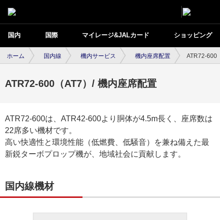
国内
国際
マイレージ&JALカード
ショッピング
ホーム
国内線
機内サービス
機内座席配置
ATR72-60
ATR72-600（AT7）/ 機内座席配置
ATR72-600は、ATR42-600より胴体が4.5m長く、座席数は
22席多い機材です。
高い快適性と環境性能（低燃費、低騒音）を兼ね備えた最
新鋭ターボプロップ機が、地域社会に貢献します。
国内線機材