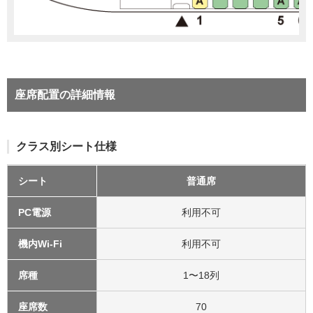
座席配置の詳細情報
クラス別シート仕様
シート
普通席
PC電源
利用不可
機内Wi-Fi
利用不可
席種
1〜18列
座席数
70