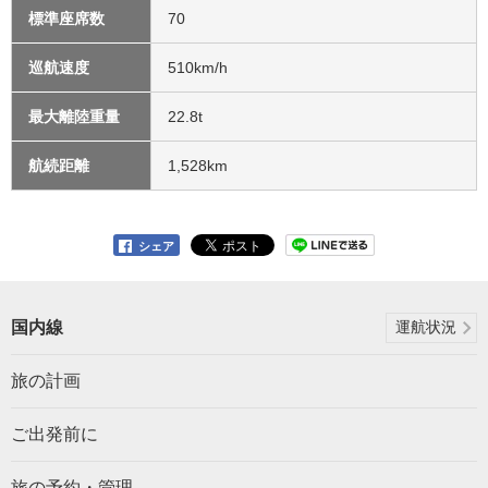
標準座席数
70
巡航速度
510km/h
最大離陸重量
22.8t
航続距離
1,528km
シェア
国内線
運航状況
旅の計画
ご出発前に
旅の予約・管理