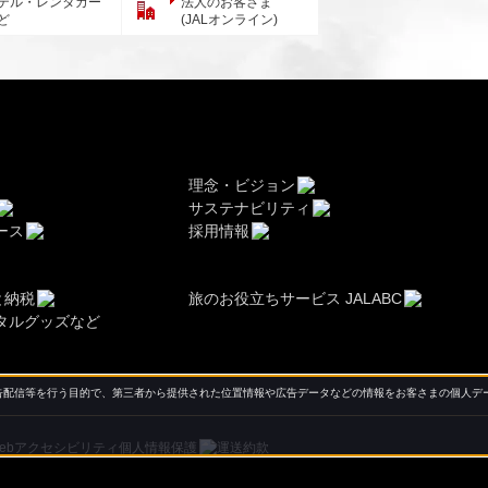
テル・レンタカー
法人のお客さま
ど
(JALオンライン)
理念・ビジョン
サステナビリティ
ース
採用情報
と納税
旅のお役立ちサービス JALABC
タルグッズなど
配信等を行う目的で、第三者から提供された位置情報や広告データなどの情報をお客さまの個人デー
ebアクセシビリティ
個人情報保護
運送約款