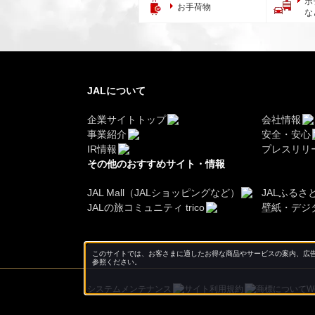
ホ
お手荷物
な
JALについて
企業サイトトップ
会社情報
事業紹介
安全・安心
IR情報
プレスリリ
その他のおすすめサイト・情報
JAL Mall（JALショッピングなど）
JALふるさ
JALの旅コミュニティ trico
壁紙・デジ
このサイトでは、お客さまに適したお得な商品やサービスの案内、広告
参照ください。
システムメンテナンス
サイト利用規約
商標について
W