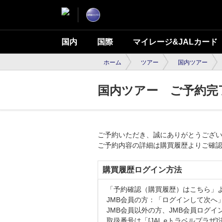
国内
国際
マイレージ&JALカード
ホーム
ツアー
国内ツアー
国内ツアー ご予約完
ご予約いただき、誠にありがとうござ
ご予約内容の詳細は購買履歴よりご確
購買履歴ログイン方法
「予約確認（購買履歴）はこちら」
JMB会員の方：「ログインして次へ
JMB会員以外の方、JMB会員ログ
取扱番号は「[JAL eトラベルプラ