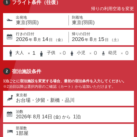
フライト条件（往復）
1
帰りの利用空港を変更
出発地
到着地
東京(羽田)
東京(羽田)
行きの日付
帰りの日付
2026
8
14
2026
8
15
年
月
日
（
金
）
年
月
日
（
土
）
1
0
0
0
大人
子供
小児
幼児
×
×
×
×
宿泊施設条件
2
1泊ごとに宿泊施設を変更する場合、最初の宿泊条件を入力してください。
※2泊目以降は選択内容のご確認（カート）から追加いただけます。
東京都
お台場・汐留・新橋・品川
泊数
2026
年
8
月
14
日
1
泊
(
金
) から
部屋数
1
部屋