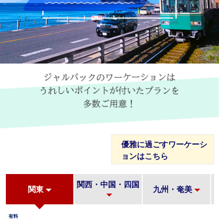
ジャルパックのワーケーションは
うれしいポイントが付いたプランを
多数ご用意！
優雅に過ごすワーケーシ
ョンはこちら
部
関西・中国・四国
関東
九州・奄美
有料