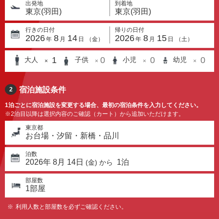
出発地
到着地
東京(羽田)
東京(羽田)
行きの日付
帰りの日付
2026
8
14
2026
8
15
年
月
日
（
金
）
年
月
日
（
土
）
1
0
0
0
大人
子供
小児
幼児
×
×
×
×
宿泊施設条件
2
1泊ごとに宿泊施設を変更する場合、最初の宿泊条件を入力してください。
※2泊目以降は選択内容のご確認（カート）から追加いただけます。
東京都
お台場・汐留・新橋・品川
泊数
2026
年
8
月
14
日
1
泊
(
金
) から
部屋数
1
部屋
利用人数と部屋数を必ずご確認ください。