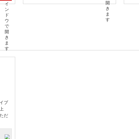
イブ
上
ただ