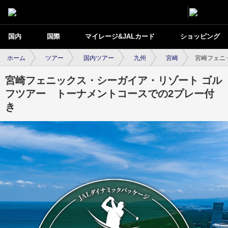
国内
国際
マイレージ&JALカード
ショッピング
ホーム
ツアー
国内ツアー
九州
宮崎
宮崎フェニ
宮崎フェニックス・シーガイア・リゾート ゴル
フツアー トーナメントコースでの2プレー付
き