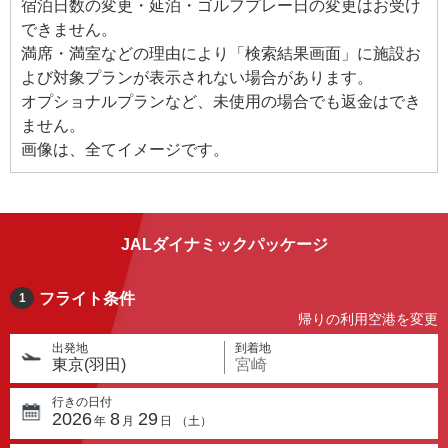
宿泊日数の変更・延泊・ゴルフプレー日の変更はお受け
できません。
満席・満室などの理由により「検索結果画面」に施設お
よび対象プランが表示されない場合があります。
オプショナルプランなど、未使用の場合でも返金はでき
ません。
画像は、全てイメージです。
JALダイナミックパッケージ
フライト条件
1
帰りの利用空港を変更
出発地
到着地
東京(羽田)
宮崎
行きの日付
2026
8
29
年
月
日
（
土
）