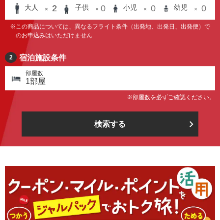
2
0
0
0
大人
子供
小児
幼児
×
×
×
×
※この商品については、異なるフライト条件
（出発地、出発日、出発便）で
のお申込みはいただけません
宿泊施設条件
2
部屋数
1
部屋
※部屋数を必ずご確認ください。
検索する