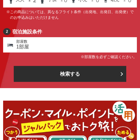
2
0
0
0
×
×
×
×
※この商品については、異なるフライト条件
（出発地、出発日、出発便）で
のお申込みはいただけません
宿泊施設条件
2
部屋数
1
部屋
※部屋数を必ずご確認ください。
検索する