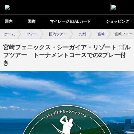
国内
国際
マイレージ&JALカード
ショッピング
ホーム
ツアー
国内ツアー
九州
宮崎
宮崎フェニ
宮崎フェニックス・シーガイア・リゾート ゴル
フツアー トーナメントコースでの2プレー付
き