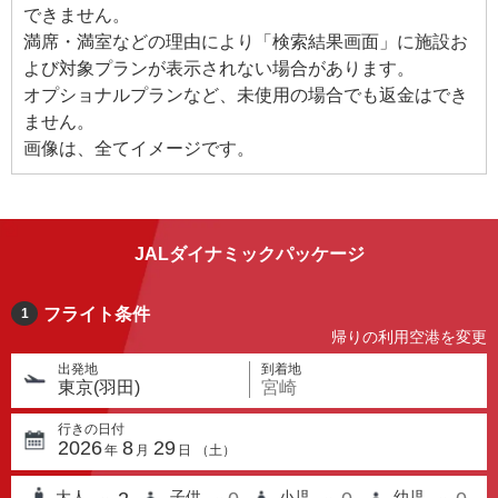
できません。
満席・満室などの理由により「検索結果画面」に施設お
よび対象プランが表示されない場合があります。
オプショナルプランなど、未使用の場合でも返金はでき
ません。
画像は、全てイメージです。
JALダイナミックパッケージ
フライト条件
1
帰りの利用空港を変更
出発地
到着地
東京(羽田)
宮崎
行きの日付
2026
8
29
年
月
日
（
土
）
大人
子供
小児
幼児