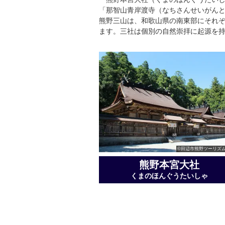
「那智山青岸渡寺（なちさんせいがん
熊野三山は、和歌山県の南東部にそれぞ
ます。三社は個別の自然崇拝に起源を
©田辺市熊野ツーリズ
熊野本宮大社
くまのほんぐうたいしゃ