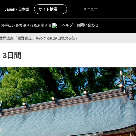
サイト検索
メニュー
Japan - 日本語
ヘルプ・お問い合わせ
お手伝いを希望されるお客さま
 世界遺産「熊野古道」をめぐる紀伊山地の参詣道散策 3日間
 3日間