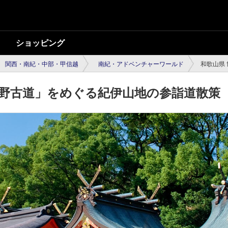
ショッピング
関西・南紀・中部・甲信越
南紀・アドベンチャーワールド
和歌山県
熊野古道」をめぐる紀伊山地の参詣道散策