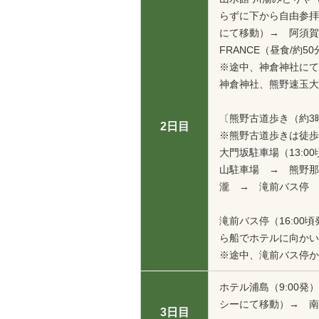
らずに下から自由参拝
にて移動）→ 阿須賀神社
FRANCE（昼食/約
※途中、神倉神社にて語り
神倉神社、熊野速玉大
〔熊野古道歩き（約3
2日目
※熊野古道歩きは徒歩
大門坂駐車場（13:
山駐車場 → 熊野那
瀧 → 滝前バス停
滝前バス停（16:00
ら船でホテルに向かい
※途中、滝前バス停か
ホテル浦島（9:00発
シーにて移動）→ 南紀
3日目