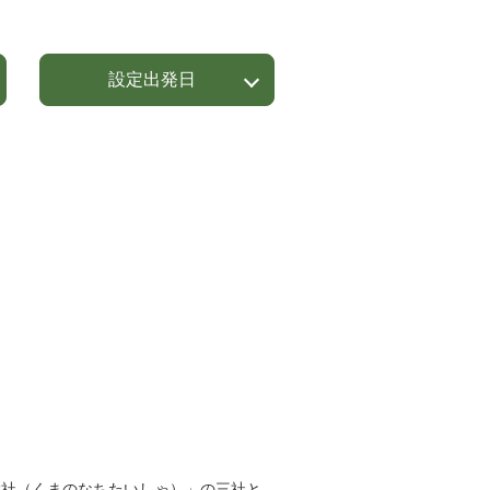
設定出発日
大社（くまのなちたいしゃ）」の三社と