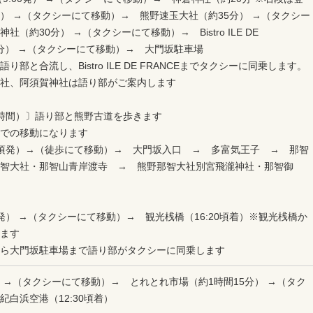
） →（タクシーにて移動）→ 熊野速玉⼤社（約35分） →（タクシー
（約30分） →（タクシーにて移動）→ Bistro ILE DE
50分） →（タクシーにて移動）→ 大門坂駐車場
部と合流し、Bistro ILE DE FRANCEまでタクシーに同乗します。
社、阿須賀神社は語り部がご案内します
時間）〕語り部と熊野古道を歩きます
での移動になります
00頃発）→（徒歩にて移動）→ 大門坂入口 → 多富気王子 → 那智
智大社・那智山青岸渡寺 → 熊野那智大社別宮飛瀧神社・那智御
頃発） →（タクシーにて移動）→ 観光桟橋（16:20頃着）※観光桟橋か
ます
ら大門坂駐車場まで語り部がタクシーに同乗します
） →（タクシーにて移動）→ とれとれ市場（約1時間15分） →（タク
白浜空港（12:30頃着）