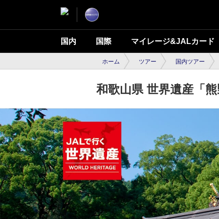
国内
国際
マイレージ&JALカード
ホーム
ツアー
国内ツアー
和歌山県 世界遺産「