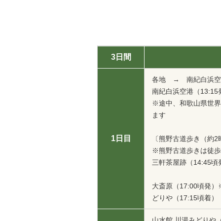
3日間
各地 → 南紀白浜空港
南紀白浜空港（13:1
※途中、和歌山県世界
ます
1日目
〔熊野古道歩き（約2
※熊野古道歩きは徒歩
三軒茶屋跡（14:4
大斎原（17:00頃
どりや（17:15頃着）
山水館 川湯みどりや（