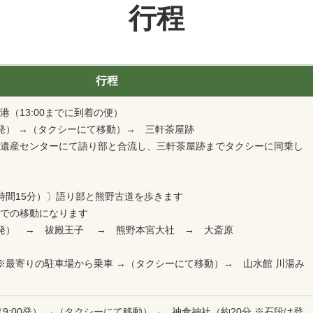
行程
行程
（13:00までに到着の便）
5発） →（タクシーにて移動）→ 三軒茶屋跡
遺産センターにて語り部と合流し、三軒茶屋跡までタクシーに同乗し
時間15分）〕語り部と熊野古道を歩きます
での移動になります
5頃発） → 祓殿王子 → 熊野本宮大社 → 大斎原
発）※最寄りの駐車場から乗車 →（タクシーにて移動）→ 山水館 川湯み
9:00発） →（タクシーにて移動）→ 神倉神社（約20分 ※石段は登