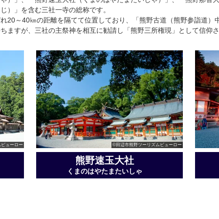
とじ）」を含む三社一寺の総称です。
れ20～40㎞の距離を隔てて位置しており、「熊野古道（熊野参詣道）
持ちますが、三社の主祭神を相互に勧請し「熊野三所権現」として信仰
ムビューロー
©田辺市熊野ツーリズムビューロー
熊野速玉大社
くまのはやたまたいしゃ