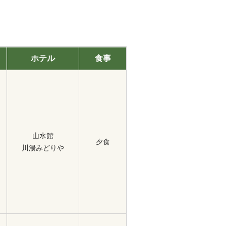
ホテル
食事
山水館
夕食
川湯みどりや