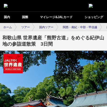
国内
国際
マイレージ&JALカード
ショッピング
ホーム
ツアー
国内ツアー
関西・南紀・中部・甲信越
和歌山県 世界遺産「熊野古道」をめぐる紀伊山
地の参詣道散策 3日間