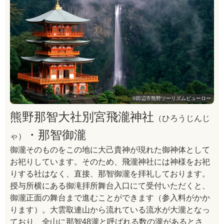
©田辺市熊野ツーリズムビューロー
熊野那智大社別宮飛瀧神社
（ひろうじんじ
・那智御瀧
ゃ）
御瀧そのものをこの地に大己貴神が現れた御神体として
お祀りしています。そのため、飛瀧神社には神様をお祀
りする社はなく、直接、那智御瀧を拝礼しております。
授与所横にある御滝拝所舞台入口にて受付いただくと、
御瀧正面の舞台まで進むことができます（参入料がかか
ります）。大雲取連山から流れている流水が大瀧となっ
ており、全山に那智48瀧と呼ばれる数の瀧があるとさ