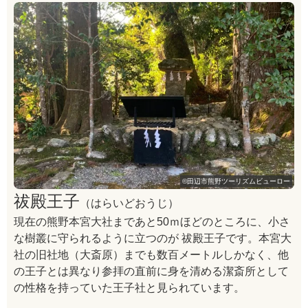
©田辺市熊野ツーリズムビューロー
祓殿王子
（はらいどおうじ）
現在の熊野本宮大社まであと50ｍほどのところに、小さ
な樹叢に守られるように立つのが 祓殿王子です。本宮大
社の旧社地（大斎原）までも数百メートルしかなく、他
の王子とは異なり参拝の直前に身を清める潔斎所として
の性格を持っていた王子社と見られています。