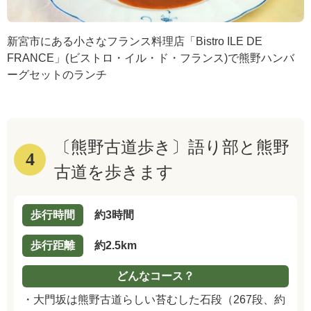
新宮市にある小さなフランス料理店「Bistro ILE DE
FRANCE」(ビストロ・イル・ド・フランス)で熊野ハンバ
ーグセットのランチ
〔熊野古道歩き〕語り部と熊野
4
古道を歩きます
歩行時間
約3時間
歩行距離
約2.5km
どんなコース？
・大門坂は熊野古道らしい苔むした石段（267段、約