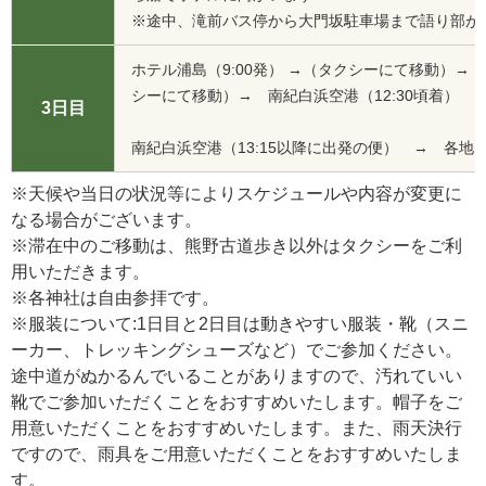
※途中、滝前バス停から大門坂駐車場まで語り部が
ホテル浦島（9:00発） →（タクシーにて移動）→ 
シーにて移動）→ 南紀白浜空港（12:30頃着）
3日目
南紀白浜空港（13:15以降に出発の便） → 各地
※天候や当日の状況等によりスケジュールや内容が変更に
なる場合がございます。
※滞在中のご移動は、熊野古道歩き以外はタクシーをご利
用いただきます。
※各神社は自由参拝です。
※服装について:1日目と2日目は動きやすい服装・靴（スニ
ーカー、トレッキングシューズなど）でご参加ください。
途中道がぬかるんでいることがありますので、汚れていい
靴でご参加いただくことをおすすめいたします。帽子をご
用意いただくことをおすすめいたします。また、雨天決行
ですので、雨具をご用意いただくことをおすすめいたしま
す。