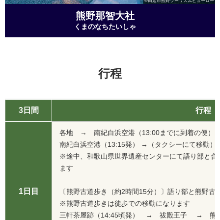
©田辺市熊野ツーリズムビューロー
熊野那智大社
くまのなちたいしゃ
行程
3日間
行程
各地 → 南紀白浜空港（13:00までに到着の便）
南紀白浜空港（13:15発） →（タクシーにて移動
※途中、和歌山県世界遺産センターにて語り部と合
ます
1日目
〔熊野古道歩き（約2時間15分）〕語り部と熊野古
※熊野古道歩きは徒歩での移動になります
三軒茶屋跡（14:45頃発） → 祓殿王子 → 