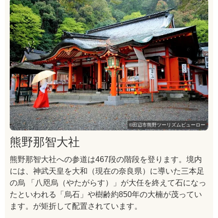
©田辺市熊野ツーリズムビューロー
熊野那智大社
熊野那智大社への参道は467段の階段を登ります。境内
には、神武天皇を大和（現在の奈良県）に導いた三本足
の烏 「八咫烏（やたがらす）」が大任を終えて石になっ
たといわれる「烏石」や樹齢約850年の大楠が茂ってい
ます。が矩折して配置されています。