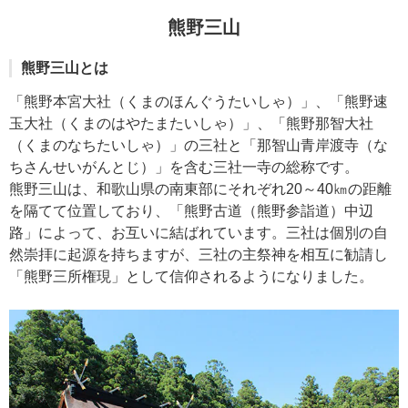
熊野三山
熊野三山とは
「熊野本宮大社（くまのほんぐうたいしゃ）」、「熊野速
玉大社（くまのはやたまたいしゃ）」、「熊野那智大社
（くまのなちたいしゃ）」の三社と「那智山青岸渡寺（な
ちさんせいがんとじ）」を含む三社一寺の総称です。
熊野三山は、和歌山県の南東部にそれぞれ20～40㎞の距離
を隔てて位置しており、「熊野古道（熊野参詣道）中辺
路」によって、お互いに結ばれています。三社は個別の自
然崇拝に起源を持ちますが、三社の主祭神を相互に勧請し
「熊野三所権現」として信仰されるようになりました。