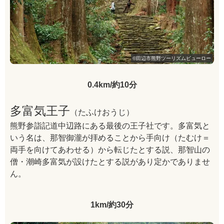
©田辺市熊野ツーリズムビューロー
0.4km/約10分
多富気王子
（たふけおうじ）
熊野参詣記道中辺路にある最後の王子社です。多富気と
いう名は、那智御瀧が拝めることから手向け（たむけ＝
両手を向けてあわせる）から転じたとする説、那智山の
僧・潮崎多富気が設けたとする説があり定かでありませ
ん。
1km/約30分