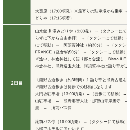
大斎原（17:00頃発）※最寄りの駐車場から乗車 
どりや（17:15頃着）
山水館 川湯みどりや（9:00発） →（タクシーにて
らずに下から自由参拝） →（タクシーにて移動）→
にて移動）→ 阿須賀神社（約30分） →（タクシーにて移
FRANCE（昼食/約50分） →（タクシーにて移動
※途中、神倉神社にて語り部と合流し、Bistro ILE
神倉神社、熊野速玉大社、阿須賀神社は語り部がご
〔熊野古道歩き（約3時間）〕語り部と熊野古道を
2日目
※熊野古道歩きは徒歩での移動になります
大門坂駐車場（13:00頃発）→（徒歩にて移動）
山駐車場 → 熊野那智大社・那智山青岸渡寺 →
瀧 → 滝前バス停
滝前バス停（16:00頃発） →（タクシーにて移動）
ら船でホテルに向かいます