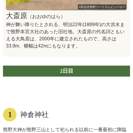
©田辺市熊野ツーリズムビューロー
大斎原
（おおゆのはら）
神が舞い降りたとされる、明治22年(1889年)の大洪水ま
で熊野本宮大社のあった旧社地。大斎原の代名詞ともい
える大鳥居は、2000年に建立されたもので、高さは
33.9m、横幅は42mにもなります。
2日目
1
神倉神社
熊野大神が熊野三山として祀られる以前に一番最初に降臨