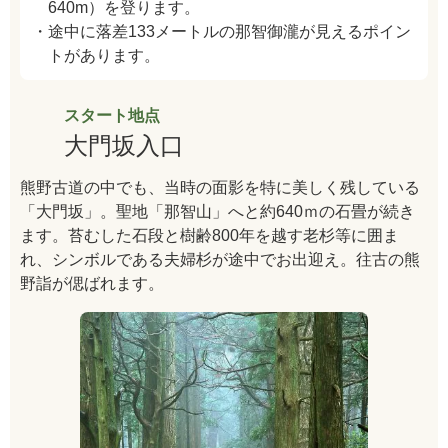
640m）を登ります。
・途中に落差133メートルの那智御瀧が見えるポイン
トがあります。
スタート地点
大門坂入口
熊野古道の中でも、当時の面影を特に美しく残している
「大門坂」。聖地「那智山」へと約640ｍの石畳が続き
ます。苔むした石段と樹齢800年を越す老杉等に囲ま
れ、シンボルである夫婦杉が途中でお出迎え。往古の熊
野詣が偲ばれます。