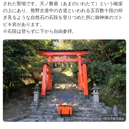
された聖地です。天ノ磐盾（あまのいわたて）という峻崖
の上にあり、熊野古道中の古道といわれる五百数十段の仰
ぎ見るような自然石の石段を登りつめた所に御神体のゴト
ビキ岩があります。
※石段は登らずに下から自由参拝。
©新宮市観光協会