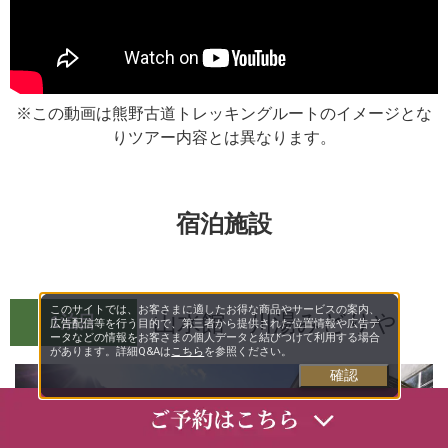
※この動画は熊野古道トレッキングルートのイメージとな
りツアー内容とは異なります。
宿泊施設
このサイトでは、お客さまに適したお得な商品やサービスの案内、
山水館 川湯みどりや
1泊目
広告配信等を行う目的で、第三者から提供された位置情報や広告デ
ータなどの情報をお客さまの個人データと結びつけて利用する場合
があります。詳細Q&Aは
こちら
を参照ください。
確認