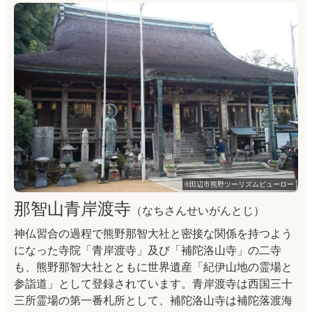
©田辺市熊野ツーリズムビューロー
那智山青岸渡寺
（なちさんせいがんとじ）
神仏習合の過程で熊野那智大社と密接な関係を持つよう
になった寺院「青岸渡寺」及び「補陀洛山寺」の二寺
も、熊野那智大社とともに世界遺産「紀伊山地の霊場と
参詣道」として登録されています。青岸渡寺は西国三十
三所霊場の第一番札所として、補陀洛山寺は補陀落渡海