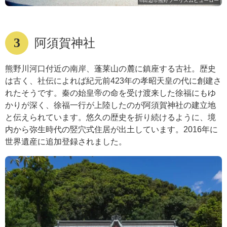
©田辺市熊野ツーリズムビューロー
3
阿須賀神社
熊野川河口付近の南岸、蓬莱山の麓に鎮座する古社。歴史
は古く、社伝によれば紀元前423年の孝昭天皇の代に創建さ
れたそうです。秦の始皇帝の命を受け渡来した徐福にもゆ
かりが深く、徐福一行が上陸したのが阿須賀神社の建立地
と伝えられています。悠久の歴史を折り続けるように、境
内から弥生時代の竪穴式住居が出土しています。2016年に
世界遺産に追加登録されました。