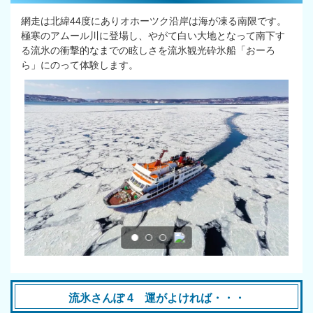
網走は北緯44度にありオホーツク沿岸は海が凍る南限です。
極寒のアムール川に登場し、やがて白い大地となって南下す
る流氷の衝撃的なまでの眩しさを流氷観光砕氷船「おーろ
ら」にのって体験します。
流氷さんぽ 4 運がよければ・・・