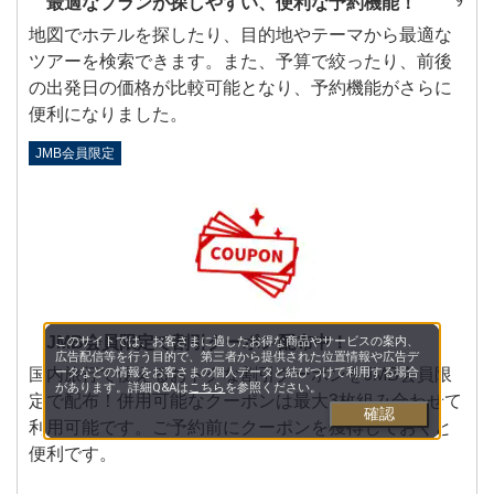
最適なプランが探しやすい、便利な予約機能！
地図でホテルを探したり、目的地やテーマから最適な
ツアーを検索できます。また、予算で絞ったり、前後
の出発日の価格が比較可能となり、予約機能がさらに
便利になりました。
JMB会員限定
JMB会員限定で割引クーポン配布中！
このサイトでは、お客さまに適したお得な商品やサービスの案内、
広告配信等を行う目的で、第三者から提供された位置情報や広告デ
ータなどの情報をお客さまの個人データと結びつけて利用する場合
国内旅行で使えるおトクな割引クーポンをJMB会員限
があります。詳細Q&Aは
こちら
を参照ください。
定で配布！併用可能なクーポンは最大3枚組み合わせて
確認
利用可能です。ご予約前にクーポンを獲得しておくと
便利です。