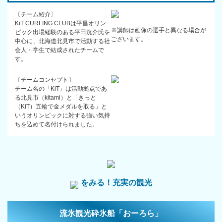
〔チーム紹介〕
KiT CURLING CLUBは平昌オリン
※講師は画像の選手と異なる場合が
ピック出場経験のある平田洸介氏を
ございます。
中心に、北海道北見市で活動する社
会人・学生で結成されたチームで
す。
〔チームコンセプト〕
チーム名の「KiT」は活動拠点であ
る北見市（kitami）と「きっと
（KiT）五輪で金メダルを取る」と
いうオリンピックに対する強い気持
ちを込めて名付けられました。
をみる！充実の観光
流氷観光砕氷船「おーろら」