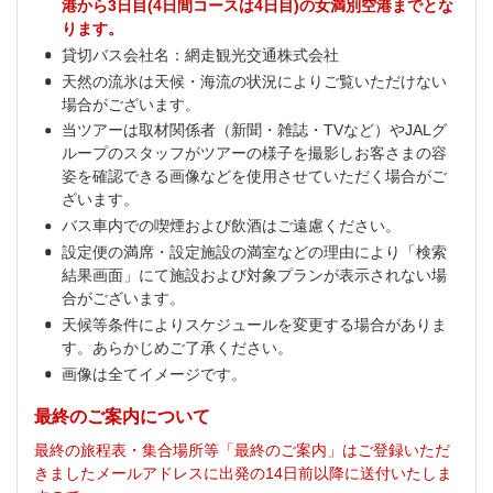
港から3日目(4日間コースは4日目)の女満別空港までとな
ります。
貸切バス会社名：網走観光交通株式会社
天然の流氷は天候・海流の状況によりご覧いただけない
場合がございます。
当ツアーは取材関係者（新聞・雑誌・TVなど）やJALグ
ループのスタッフがツアーの様子を撮影しお客さまの容
姿を確認できる画像などを使用させていただく場合がご
ざいます。
バス車内での喫煙および飲酒はご遠慮ください。
設定便の満席・設定施設の満室などの理由により「検索
結果画面」にて施設および対象プランが表示されない場
合がございます。
天候等条件によりスケジュールを変更する場合がありま
す。あらかじめご了承ください。
画像は全てイメージです。
最終のご案内について
最終の旅程表・集合場所等「最終のご案内」はご登録いただ
きましたメールアドレスに出発の14日前以降に送付いたしま