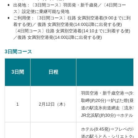
出発地：〔3日間コース〕羽田発・新千歳発／〔4日間コー
ス〕設定便に乗継可能な発地
ご利用便：〔3日間コース〕往路 女満別空港着(9:00までに到
着する便)／ 復路 女満別空港発(14:00以降に出発する便)
〔4日間コース〕往路 女満別空港着(14:10までに到着する便)
／復路 女満別空港発(14:00以降に出発する便)
3日間コース
3日間
日程
羽田空港・新千歳空港⇒(9:0
取岬(約20分)⇒炉ばた燈(昼食
1
2月12日（木）
道の駅流氷街道網走〔流氷観光
JR北浜駅(約30分)⇒ホテル(知床
ホテル(8:45発)⇒フレペの滝
道の駅うとろ・シリエトク(昼食