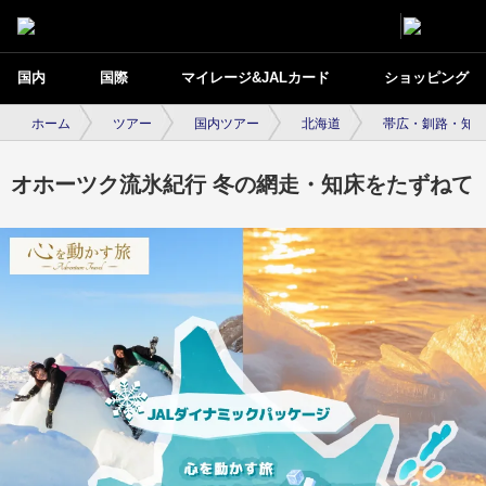
国内
国際
マイレージ&JALカード
ショッピング
ホーム
ツアー
国内ツアー
北海道
帯広・釧路・知
オホーツク流氷紀行 冬の網走・知床をたずねて