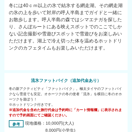
冬には40ｃｍ以上の氷で結氷する網走湖。その網走湖
の氷の上を歩いて対岸の呼人半島までガイドと一緒に
お散歩します。呼人半島の森ではシマエナガを探した
り、さんぽルートにある映えスポットでのここでしか
ない記念撮影や雪遊びスポットで雪遊びをお楽しみい
ただけます。湖上で冷え切った体を温めるホットドリ
ンクのカフェタイムもお楽しみいただけます。
流氷ファットバイク（追加代金あり）
冬の新アクティビティ「ファットバイク」。極太タイヤのファットバイ
クなら雪道でも安定。オホーツクの冬の使者「流氷」を横目に冬のオホ
ーツクを遊ぼう！
※ホットドリンク付きです。
※追加代金を含めた旅行代金は予約時に「カート情報欄」に表示されま
すので予約画面にてご確認ください。
現地価格：10,000円(大人)
参考
8,000円(小学生)