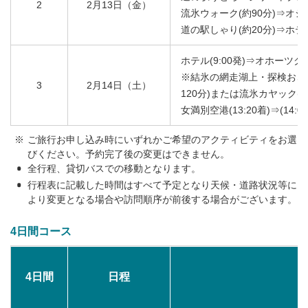
2
2月13日（金）
流氷ウォーク(約90分)⇒オシ
道の駅しゃり(約20分)⇒ホテル(
ホテル(9:00発)⇒オホーツク
※結氷の網走湖上・探検おさん
3
2月14日（土）
120分)または流氷カヤック(約
女満別空港(13:20着)⇒(1
ご旅行お申し込み時にいずれかご希望のアクティビティをお選
びください。予約完了後の変更はできません。
全行程、貸切バスでの移動となります。
行程表に記載した時間はすべて予定となり天候・道路状況等に
より変更となる場合や訪問順序が前後する場合がございます。
4日間コース
4日間
日程