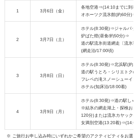
各地空港⇒(14:10までに到着
1
3月6日（金）
オホーツク流氷館(約60分)⇒能
ホテル(8:30発)⇒ジャルパッ
炉ばた燈(昼食/約50分)⇒
2
3月7日（土）
道の駅流氷街道網走〔流氷観光
(網走泊/17:00頃)
ホテル(8:30発)⇒北浜駅(約
道の駅うとろ・シリエトク(昼食
3
3月8日（日）
フレペの滝スノーシューイング(
ホテル(知床泊/18:00着)
ホテル(8:30発)⇒道の駅しゃり
※結氷の網走湖上・探検おさん
4
3月9日（月）
120分)または流氷カヤック(約
女満別空港(13:20着)⇒(1
ご旅行お申し込み時にいずれかご希望のアクティビティをお選