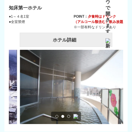
知床第一ホテル
●1～４名1室
POINT：
夕食時はドリンク
●全室禁煙
（アルコール類含む）飲み放題
※一部有料なドリンクあり
ホテル詳細