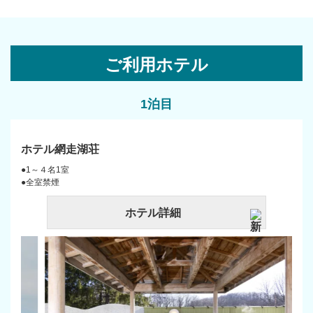
ご利用ホテル
1泊目
ホテル網走湖荘
●1～４名1室
●全室禁煙
ホテル詳細