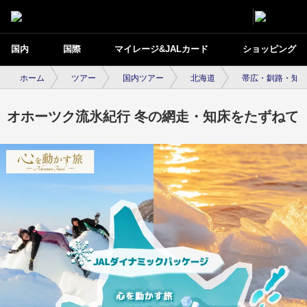
国内
国際
マイレージ&JALカード
ショッピング
ホーム
ツアー
国内ツアー
北海道
帯広・釧路・知
オホーツク流氷紀行 冬の網走・知床をたずねて