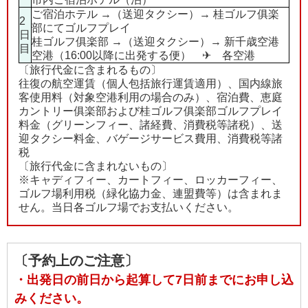
ご宿泊ホテル →（送迎タクシー）→ 桂ゴルフ俱楽
2
部にてゴルフプレイ
日
桂ゴルフ俱楽部 →（送迎タクシー）→ 新千歳空港
目
空港（16:00以降に出発する便） ✈ 各空港
〔旅行代金に含まれるもの〕
往復の航空運賃（個人包括旅行運賃適用）、国内線旅
客使用料（対象空港利用の場合のみ）、宿泊費、恵庭
カントリー俱楽部および桂ゴルフ俱楽部ゴルフプレイ
料金（グリーンフィー、諸経費、消費税等諸税）、送
迎タクシー料金、バゲージサービス費用、消費税等諸
税
〔旅行代金に含まれないもの〕
※キャディフィー、カートフィー、ロッカーフィー、
ゴルフ場利用税（緑化協力金、連盟費等）は含まれま
せん。当日各ゴルフ場でお支払いください。
〔予約上のご注意〕
・出発日の前日から起算して7日前までにお申し込
みください。