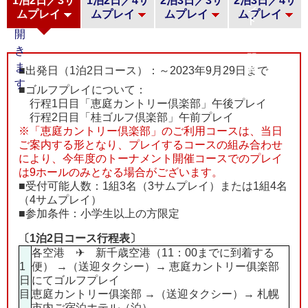
1泊2日／3サ
1泊2日／4サ
2泊3日／3サ
2泊3日／4サ
ムプレイ
ムプレイ
ムプレイ
ムプレイ
■出発日（1泊2日コース）：～2023年9月29日まで
■ゴルフプレイについて：
行程1日目「恵庭カントリー倶楽部」午後プレイ
行程2日目「桂ゴルフ倶楽部」午前プレイ
※「恵庭カントリー倶楽部」のご利用コースは、当日
ご案内する形となり、プレイするコースの組み合わせ
により、今年度のトーナメント開催コースでのプレイ
は9ホールのみとなる場合がございます。
■受付可能人数：1組3名（3サムプレイ）または1組4名
（4サムプレイ）
■参加条件：小学生以上の方限定
〔1泊2日コース行程表〕
各空港 ✈ 新千歳空港（11：00までに到着する
1
便） →（送迎タクシー）→ 恵庭カントリー俱楽部
日
にてゴルフプレイ
目
恵庭カントリー俱楽部 →（送迎タクシー）→ 札幌
市内ご宿泊ホテル（泊）