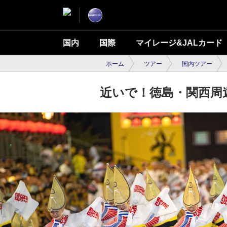
国内
国際
マイレージ&JALカード
ホーム
ツアー
国内ツアー
近いで！徳島・関西周