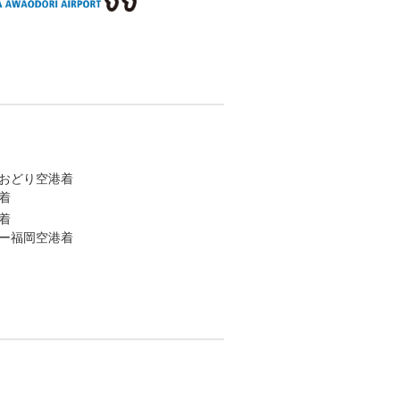
おどり空港着
着
着
ー福岡空港着