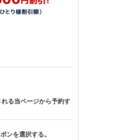
。
される当ページから予約す
ーポンを選択する。