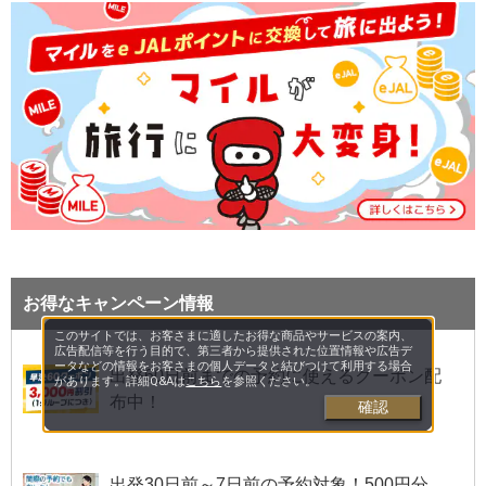
お得なキャンペーン情報
このサイトでは、お客さまに適したお得な商品やサービスの案内、
広告配信等を行う目的で、第三者から提供された位置情報や広告デ
ータなどの情報をお客さまの個人データと結びつけて利用する場合
出発60日前までの予約に使えるクーポン配
があります。詳細Q&Aは
こちら
を参照ください。
布中！
確認
出発30日前～7日前の予約対象！500円分