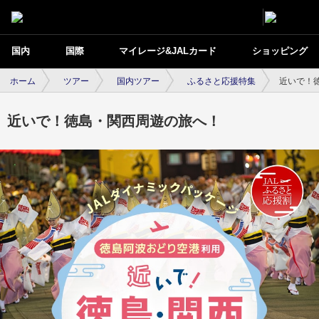
国内
国際
マイレージ&JALカード
ショッピング
ホーム
ツアー
国内ツアー
ふるさと応援特集
近いで！
近いで！徳島・関西周遊の旅へ！