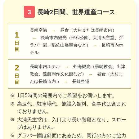
3
長崎2日間、世界遺産コース
→
長崎空港
昼食（大村または長崎市内）
1
→
長崎市内観光（平和公園、大浦天主堂、グ
日
→
ラバー園、稲佐山展望台など）
長崎市内ホ
目
テル
2
→
長崎市内ホテル
外海観光（黒崎教会、出津
→
教会、遠藤周作文化館など）
昼食（大村ま
日
→
たは長崎市内 ）
長崎空港
目
1日5時間の範囲内でご希望をお伺いします。
高速代、駐車場代、施設入館料、食事代は含まれ
ておりません。
大浦天主堂は、入口より長い階段となり、スロー
プはありません。
グラバー園は斜面にあるため、同行の方のご協力