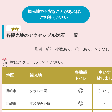
観光地で不安なことがあれば、
ご相談ください！
ご参考
各観光地のアクセシブル対応 一覧
◎
凡例
：複数あり、〇：あり、×：なし
横にスクロールしてください。
多機能
車いす
地区
観光地
トイレ
貸し出
◎
長崎市
グラバー園
〇（*1）
◎
長崎市
平和記念公園
×