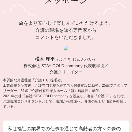
旅をより安心して楽しんでいただけるよう、
介護の現場を知る専門家から
コメントをいただきました。
横木 淳平
（よこき じゅんぺい）
株式会社 STAY GOLD company 代表取締役／
介護クリエイター
本質的な介護理論「介護3.0」提唱者。
工業高校を卒業後、介護専門学校を経て老人保健施設に勤務。25歳でスタッフ
リーダー、31歳で介護付有料老人ホーム「新」施設長に就任。
2021年に株式会社 STAY GOLD company を設立し、著書『介護3.0』を刊行。
介護現場コンサルタントとして、現場から理論へ、介護の新しい価値を発信し
ている。
私は福祉の業界での仕事を通じて高齢者の方々の夢の