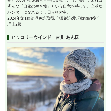
物と人の軋轢を減らす事に貢献したり、突き詰めれば
皆んな「自然の生き物」という自覚を持って、立派な
ハンターになれるよう日々模索中。
2024年第1種銃猟免許取得/狩猟免許/愛玩動物飼養管
理士2級
ヒッコリーウインド 古川 あん氏