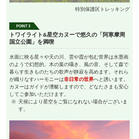
特別保護区トレッキング
POINT 3
トワイライト&星空カヌーで悠久の「阿寒摩周
国立公園」を満喫
水面に映る星々や天の川、雲や霞が包む世界は水墨画
のようで幻想的。木の葉の囁き、風の音、そして森で
暮らす生きものたちの歌声が静寂を高めます。それら
が織りなすハーモニーは
非日常の世界
へと誘います。
カヌーはガイドが漕艇しますので、どなたさまも安心
してご参加いただけます。
天候により星空をご覧になれない場合がございま
す。