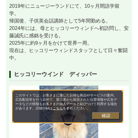
2019年にニュージーランドにて、10ヶ月間語学留
学。
帰国後、子供英会話講師として5年間勤める。
2024年には、母とヒッコリーウィンドへ初訪問し、安
藤誠氏に感銘を受ける。
2025年に約9ヶ月をかけて世界一周。
現在は、ヒッコリーウィンドスタッフとして日々奮闘
中。
ヒッコリーウインド ディッパー
このサイトでは、お客さまに適したお得な商品やサービスの案内、
広告配信等を行う目的で、第三者から提供された位置情報や広告デ
ータなどの情報をお客さまの個人データと結びつけて利用する場合
があります。詳細Q&Aは
こちら
を参照ください。
確認