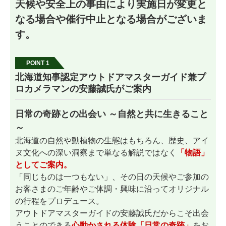
天候や安全上の事由により実施日が変更と
なる場合や催行中止となる場合がございま
す。
POINT 1
北海道知事認定アウトドアマスターガイド兼プ
ロカメラマンの安藤誠氏がご案内
日常の奇跡との出会い ～自然と共に生きること
～
北海道の自然や動植物の生態はもちろん、歴史、アイ
ヌ文化への深い洞察まで単なる解説ではなく
「物語」
としてご案内。
「同じものは一つもない」、その日の天候やご参加の
お客さまのご年齢やご体調・興味に沿ってオリジナル
の行程をプロデュース。
アウトドアマスターガイドの安藤誠氏だからこそ出会
うことのできる
心動かされる体験「日常の奇跡」
をお