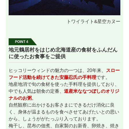
トワイライト&星空カヌー
POINT 4
地元鶴居村をはじめ北海道産の食材をふんだん
に使ったお食事をご提供
ヒッコリーウィンドの魅力の一つは、20年来、
スロー
フード活動を続けてきた安藤忍氏の手料理
です。
地産地消で旬の食材を使った手料理を提供しており、
中でも人気は朝食の定番、
道産米ななつぼしのオリジ
ナルのお粥
。
自然観察に出かけるお客さまにできるだけ消化に良
く、身体が温まるものを食べさせてあげたいとの思い
から、しょうががたっぷり入っております。
梅干し、昆布の佃煮、自家製のお新香、卵焼き、焼き