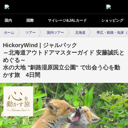
国内
国際
マイレージ&JALカード
ショッピング
ホーム
ツアー
国内ツアー
北海道
帯広・釧路・知床（
HickoryWind | ジャルパック
～北海道アウトドアマスターガイド 安藤誠氏と
めぐる～
水の大地 "釧路湿原国立公園" で出会う心を動
かす旅 4日間