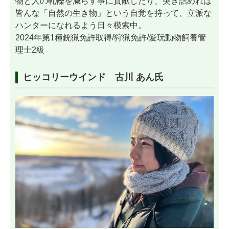
物と人の軋轢を減らす事に貢献したり、突き詰めれば
皆んな「自然の生き物」という自覚を持って、立派な
ハンターになれるよう日々模索中。
2024年第1種銃猟免許取得/狩猟免許/愛玩動物飼養管
理士2級
ヒッコリーウインド 古川 あん氏