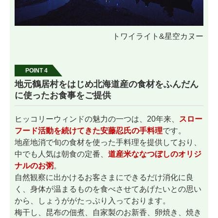
トワイライト&星空カヌー
POINT 4
地元鶴居村をはじめ北海道産の食材をふんだん
に使ったお食事をご提供
ヒッコリーウィンドの魅力の一つは、20年来、
スロー
フード活動を続けてきた安藤忍氏の手料理
です。
地産地消で旬の食材を使った手料理を提供しており、
中でも人気は朝食の定番、
道産米ななつぼしのオリジ
ナルのお粥
。
自然観察に出かけるお客さまにできるだけ消化に良
く、身体が温まるものを食べさせてあげたいとの思い
から、しょうががたっぷり入っております。
梅干し、昆布の佃煮、自家製のお新香、卵焼き、焼き