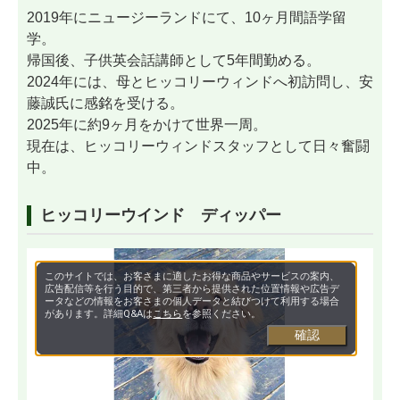
2019年にニュージーランドにて、10ヶ月間語学留
学。
帰国後、子供英会話講師として5年間勤める。
2024年には、母とヒッコリーウィンドへ初訪問し、安
藤誠氏に感銘を受ける。
2025年に約9ヶ月をかけて世界一周。
現在は、ヒッコリーウィンドスタッフとして日々奮闘
中。
ヒッコリーウインド ディッパー
このサイトでは、お客さまに適したお得な商品やサービスの案内、
広告配信等を行う目的で、第三者から提供された位置情報や広告デ
ータなどの情報をお客さまの個人データと結びつけて利用する場合
があります。詳細Q&Aは
こちら
を参照ください。
確認