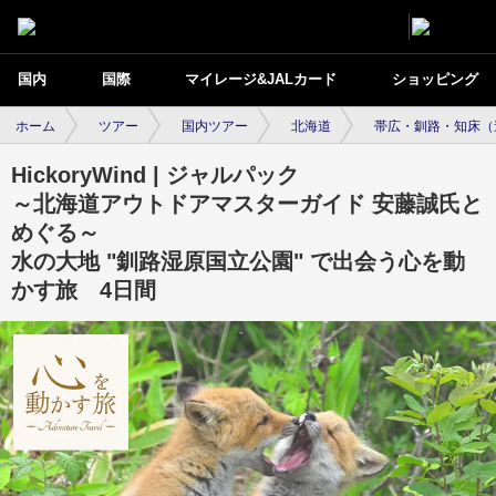
国内
国際
マイレージ&JALカード
ショッピング
ホーム
ツアー
国内ツアー
北海道
帯広・釧路・知床（
HickoryWind | ジャルパック
～北海道アウトドアマスターガイド 安藤誠氏と
めぐる～
水の大地 "釧路湿原国立公園" で出会う心を動
かす旅 4日間