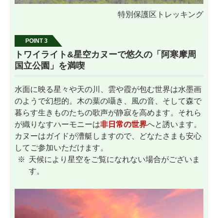
特別保護区トレッキング
POINT 3
トワイライト&星空カヌーで悠久の「阿寒摩周
国立公園」を満喫
水面に映る星々や天の川、雲や霞が包む世界は水墨画
のようで幻想的。木の葉の囁き、風の音、そして森で
暮らす生きものたちの歌声が静寂を高めます。それら
が織りなすハーモニーは
非日常の世界
へと誘います。
カヌーはガイドが漕艇しますので、どなたさまも安心
してご参加いただけます。
天候により星空をご覧になれない場合がございま
す。