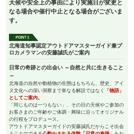
天候や安全上の事由により実施日が変更と
なる場合や催行中止となる場合がございま
す。
POINT 1
北海道知事認定アウトドアマスターガイド兼プ
ロカメラマンの安藤誠氏がご案内
日常の奇跡との出会い ～自然と共に生きること
～
北海道の自然や動植物の生態はもちろん、歴史、アイ
ヌ文化への深い洞察まで単なる解説ではなく
「物語」
としてご案内。
「同じものは一つもない」、その日の天候やご参加の
お客さまのご年齢やご体調・興味に沿ってオリジナル
の行程をプロデュース。
アウトドアマスターガイドの安藤誠氏だからこそ出会
うことのできる
心動かされる体験「日常の奇跡」
をお