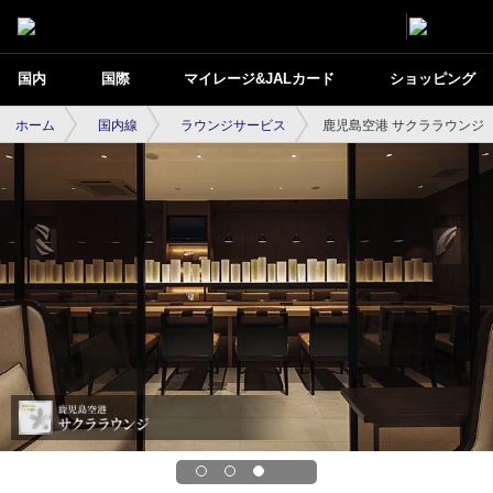
国内
国際
マイレージ&JALカード
ショッピング
ホーム
国内線
ラウンジサービス
鹿児島空港 サクララウンジ