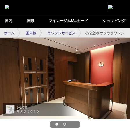
国内
国際
マイレージ&JALカード
ショッピング
ホーム
国内線
ラウンジサービス
小松空港 サクララウンジ