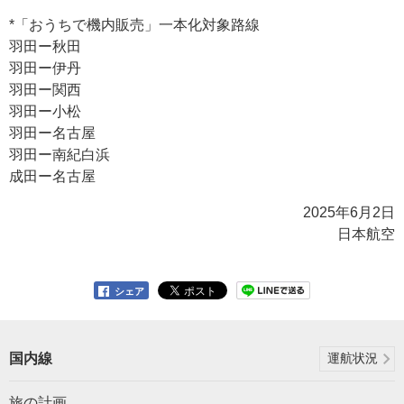
*「おうちで機内販売」一本化対象路線
羽田ー秋田
羽田ー伊丹
羽田ー関西
羽田ー小松
羽田ー名古屋
羽田ー南紀白浜
成田ー名古屋
2025年6月2日
日本航空
シェア
国内線
運航状況
旅の計画