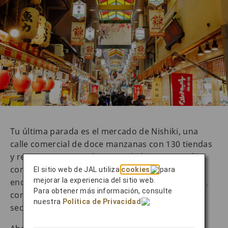
Tu última parada es el mercado de Nishiki, una
calle comercial de doce manzanas con 130 tiendas
y restaurantes. Este lugar también es conocido
como la «Cocina de Kioto» y en él se pueden
El sitio web de JAL utiliza
cookies
para
mejorar la experiencia del sitio web.
encontrar varios tipos de delicias gastronómicas,
Para obtener más información, consulte
como alimentos de temporada, dulces, marisco
nuestra
Política de Privacidad
.
seco y marisco fresco.