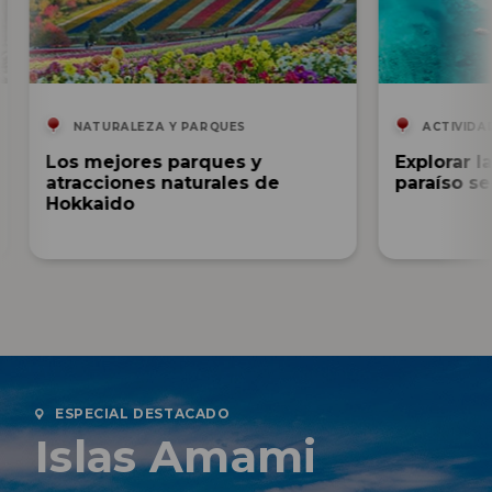
NATURALEZA Y PARQUES
ACTIVIDAD
Los mejores parques y
Explorar l
atracciones naturales de
paraíso s
Hokkaido
ESPECIAL DESTACADO
Islas Amami