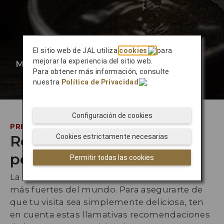
El sitio web de JAL utiliza
cookies
para
mejorar la experiencia del sitio web.
Más información
❯
Para obtener más información, consulte
nuestra
Política de Privacidad
.
Configuración de cookies
PRIVILEGIADOS DE JAL
Recomendaciones del
Cookies estrictamente necesarias
personal de JAL
Permitir todas las cookies
La cultura culinaria de Japón es una de las
más fuertes del mundo. Para asegurarte de
que tu visita sea simplemente deliciosa, ten
en cuenta estas llamativas recomendaciones