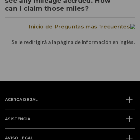
see any mileage accrued. How
can I claim those miles?
Inicio de Preguntas más frecuentes
Se le redirigirá a la página de información en inglés.
ACERCA DE JAL
ASISTENCIA
AVISO LEGAL