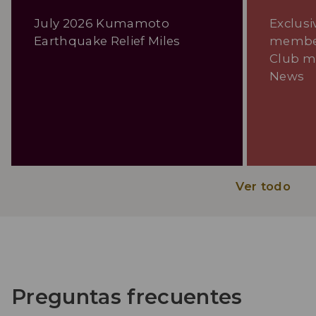
July 2026 Kumamoto
Exclusi
Earthquake Relief Miles
member
Club m
News
Ver todo
Preguntas frecuentes