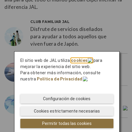
diferencia JAL.
CLUB FAMILIAR JAL
Disfrute de servicios diseñados
para ayudar a todos aquellos que
viven fuera de Japón.
El sitio web de JAL utiliza
cookies
para
JAL GLOBAL CLUB
mejorar la experiencia del sitio web.
Viva la experiencia de la verdadera
Para obtener más información, consulte
exclusividad con JAL Global Club.
nuestra
Política de Privacidad
.
one
world
Configuración de cookies
Vaya más allá con nuestra amplia
red a través de
one
world.
Cookies estrictamente necesarias
Permitir todas las cookies