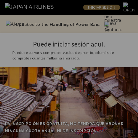
INICIAR SESIÓN
Operational Notes for Tokyo (Haneda) – Doha Flights
Updates to the Handling of Power Banks Onboard Aircraft (From April 24, 2026)
Operational Notes for Tokyo (Haneda) – Doha Flights
Puede iniciar sesión aquí.
Puede reservar y comprobar vuelos de premio, además de
Updates to the Handling of Power Banks Onboard Aircraft (From April 24, 2026)
comprobar cuántas millas ha ahorrado.
LA INSCRIPCIÓN ES GRATUITA, NO TENDRÁ QUE ABONAR
NINGUNA CUOTA ANUAL NI DE INSCRIPCIÓN.